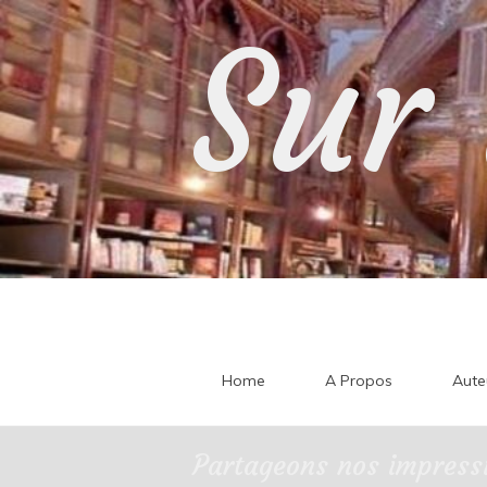
Skip
Sur 
to
content
Home
A Propos
Aute
Partageons nos impressi