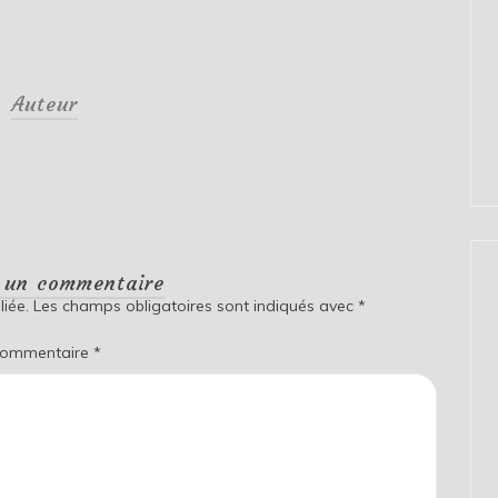
Auteur
r un commentaire
iée.
Les champs obligatoires sont indiqués avec
*
ommentaire
*