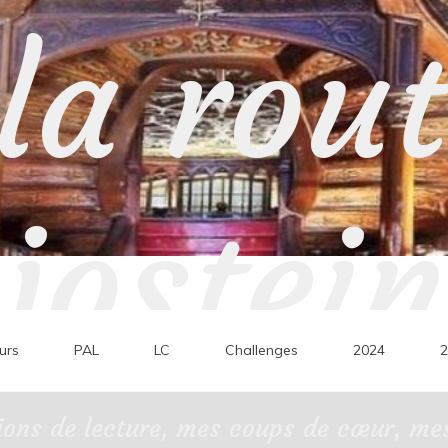
la rou
jostein
urs
PAL
LC
Challenges
2024
2
ons de lecture, mes coups de cœur, mes 