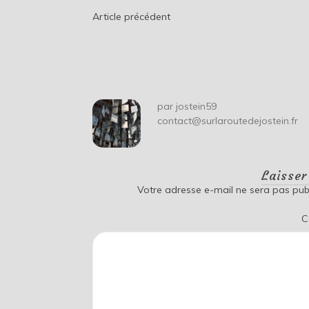
Navigation
Article précédent
de
l’article
par
jostein59
contact@surlaroutedejostein.fr
Laisse
Votre adresse e-mail ne sera pas publ
C