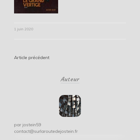
1 juin 2020
Navigation
Article précédent
de
Auteur
l’article
par
jostein59
contact@surlaroutedejostein.fr