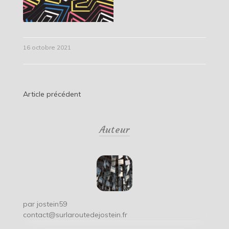
16 octobre 2021
Navigation
Article précédent
de
Auteur
l’article
par
jostein59
contact@surlaroutedejostein.fr