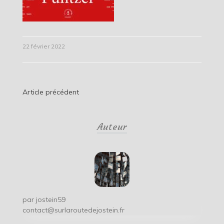
22 février 2022
Navigation
Article précédent
de
Auteur
l’article
par
jostein59
contact@surlaroutedejostein.fr