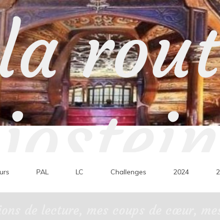
la rou
jostein
urs
PAL
LC
Challenges
2024
2
ons de lecture, mes coups de cœur, mes 