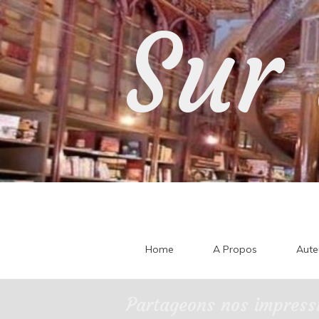
Skip
Sur 
to
content
Home
A Propos
Aute
Partageons nos impressi