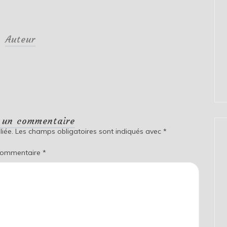
Auteur
r un commentaire
iée.
Les champs obligatoires sont indiqués avec
*
ommentaire
*