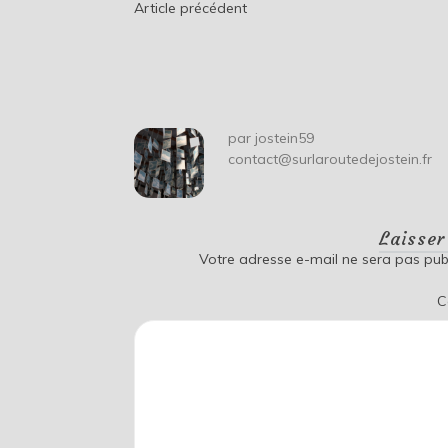
Navigation
Article précédent
de
l’article
par
jostein59
contact@surlaroutedejostein.fr
Laisse
Votre adresse e-mail ne sera pas publ
C