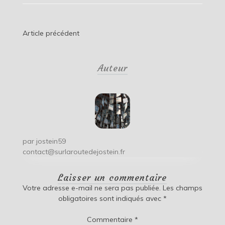
Navigation
Article précédent
de
Auteur
l’article
par
jostein59
contact@surlaroutedejostein.fr
Laisser un commentaire
Votre adresse e-mail ne sera pas publiée.
Les champs
obligatoires sont indiqués avec
*
Commentaire
*