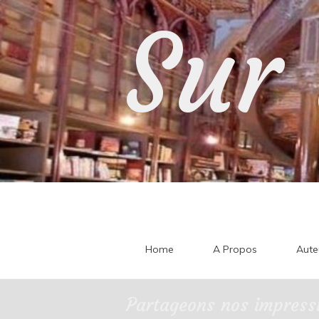
Skip
Sur 
to
content
Home
A Propos
Aute
Partageons nos impressi