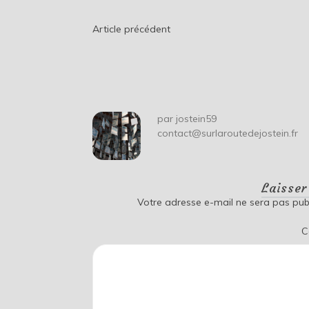
Navigation
Article précédent
de
l’article
par
jostein59
contact@surlaroutedejostein.fr
Laisse
Votre adresse e-mail ne sera pas publ
C