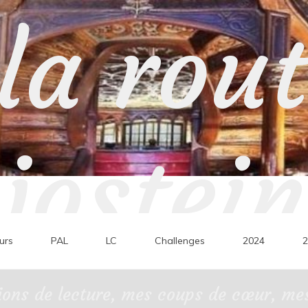
la rou
jostein
urs
PAL
LC
Challenges
2024
2
ons de lecture, mes coups de cœur, mes 