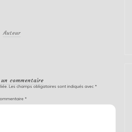
Auteur
r un commentaire
iée.
Les champs obligatoires sont indiqués avec
*
ommentaire
*