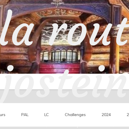
la rou
jostein
urs
PAL
LC
Challenges
2024
2
ons de lecture, mes coups de cœur, mes 