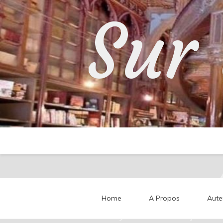
Skip
Sur 
to
content
Home
A Propos
Aute
Partageons nos impressi