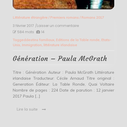
Littérature étrangère
/
Premiers romans
/
Romans 2017
3 février 2017
/Laisser un commentaire
on
Génération
584 mots
14
–
Tagged
destins familiaux
,
Editions de la Table ronde
,
Etats-
Paula
Unis
,
Immigration
,
littérature irlandaise
McGrath
Génération – Paula McGrath
Titre : Génération Auteur : Paula McGrath Littérature
irlandaise Traducteur: Cécile Arnaud Titre original :
Generation Éditeur: La Table Ronde, Quai Voltaire
Nombre de pages : 224 Date de parution : 12 janvier
2017 Paula […]
Lire la suite