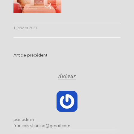
1 janvier 2021
Navigation
Article précédent
de
Auteur
l’article
par
admin
francois.sburlino@gmail.com