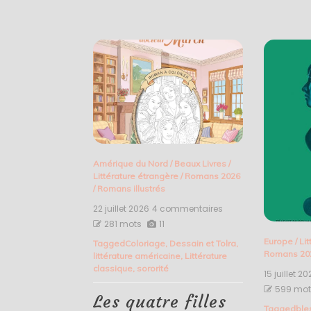
Amérique du Nord
/
Beaux Livres
/
Littérature étrangère
/
Romans 2026
/
Romans illustrés
22 juillet 2026
4 commentaires
sur
Les
281 mots
11
quatre
Europe
/
Li
Tagged
Coloriage
,
Dessain et Tolra
,
filles
Romans 20
littérature américaine
,
Littérature
du
classique
,
sororité
docteur
15 juillet 2
March
599 mot
–
Les quatre filles
L.M.
Tagged
ble