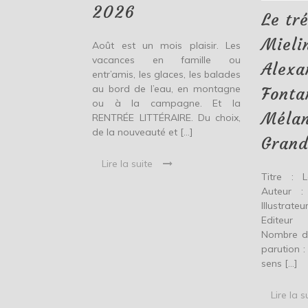
2026
Le tr
Mieli
Août est un mois plaisir. Les
vacances en famille ou
Alexa
entr’amis, les glaces, les balades
au bord de l’eau, en montagne
Fonta
ou à la campagne. Et la
Mélan
RENTRÉE LITTÉRAIRE. Du choix,
de la nouveauté et […]
Grand
Lire la suite
Titre : 
Auteur :
Illustrate
Editeur
Nombre d
parution 
sens […]
Lire la s