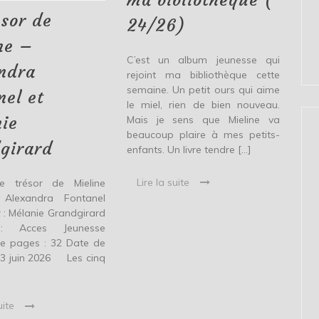
–
24/26)
Alexandra
ésor de
24/26)
Fontanel
et
ne –
Mélanie
C’est un album jeunesse qui
Grandgirard
ndra
rejoint ma bibliothèque cette
semaine. Un petit ours qui aime
nel et
le miel, rien de bien nouveau.
ie
Mais je sens que Mieline va
beaucoup plaire à mes petits-
girard
enfants. Un livre tendre […]
Lire la suite
Le trésor de Mieline
 Alexandra Fontanel
ur : Mélanie Grandgirard
 : Acces Jeunesse
e pages : 32 Date de
: 3 juin 2026 Les cinq
uite