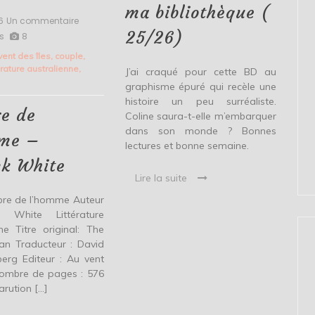
(
ma bibliothèque (
25/26)
6
Un commentaire
sur
25/26)
L’arbre
s
8
de
vent des îles
,
couple
,
l’homme
térature australienne
,
J’ai craqué pour cette BD au
–
Patrick
graphisme épuré qui recèle une
White
histoire un peu surréaliste.
re de
Coline saura-t-elle m’embarquer
dans son monde ? Bonnes
mme –
lectures et bonne semaine.
ck White
Lire la suite
arbre de l’homme Auteur
k White Littérature
ne Titre original: The
an Traducteur : David
rg Editeur : Au vent
Nombre de pages : 576
rution […]