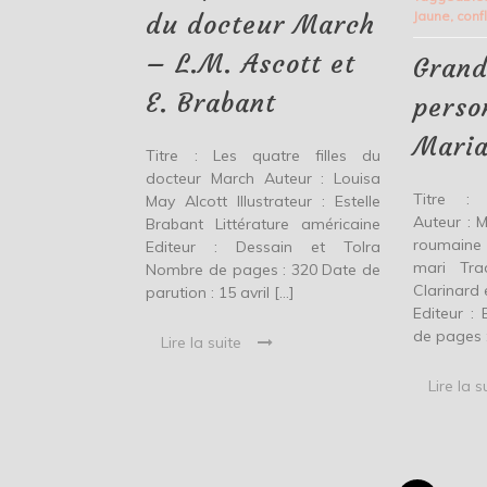
Ascott
Jaune
,
conf
du docteur March
et
E.
– L.M. Ascott et
Grand
Brabant
E. Brabant
perso
Maria
Titre : Les quatre filles du
docteur March Auteur : Louisa
Titre :
May Alcott Illustrateur : Estelle
Auteur : M
Brabant Littérature américaine
roumaine T
Editeur : Dessain et Tolra
mari Tra
Nombre de pages : 320 Date de
Clarinard 
parution : 15 avril […]
Editeur :
de pages 
Lire la suite
Lire la s