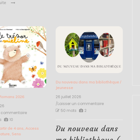
uite
Du nouveau dans ma bibliothèque
/
Jeunesse
26 juillet 2026
Romans 2026
/Laisser un commentaire
on
026
Du
50 mots
2
n commentaire
on
nouveau
Le
s
10
dans
trésor
ma
Du nouveau dans
artir de 4 ans
,
Access
de
bibliothèque
ature
,
Sens
Mieline
(
ma bibliothèque (