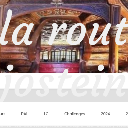
la rou
jostein
urs
PAL
LC
Challenges
2024
2
ons de lecture, mes coups de cœur, mes 