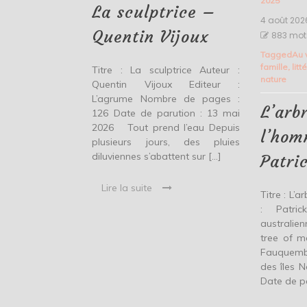
2025
Vijoux
La sculptrice –
4 août 202
Quentin Vijoux
883 mot
Tagged
Au 
famille
,
lit
Titre : La sculptrice Auteur :
nature
Quentin Vijoux Editeur :
L’agrume Nombre de pages :
L’arb
126 Date de parution : 13 mai
2026 Tout prend l’eau Depuis
l’ho
plusieurs jours, des pluies
diluviennes s’abattent sur […]
Patri
Lire la suite
Titre : L’
: Patric
australien
tree of m
Fauquembe
des îles 
Date de pa