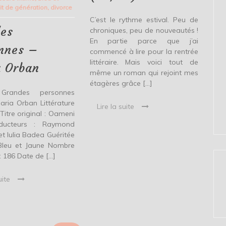
–
lit de génération
,
divorce
Maria
Orban
C’est le rythme estival. Peu de
es
chroniques, peu de nouveautés !
En partie parce que j’ai
nnes –
commencé à lire pour la rentrée
littéraire. Mais voici tout de
 Orban
même un roman qui rejoint mes
étagères grâce […]
 Grandes personnes
aria Orban Littérature
Lire la suite
itre original : Oameni
ducteurs : Raymond
et Iulia Badea Guéritée
 Bleu et Jaune Nombre
: 186 Date de […]
uite