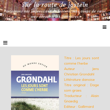
Skip
Sur la route de jostein
to
Partageons nos impressions de lecture, mes coups de cœur,
content
mes découvertes littéraires.
Titre : Les jours sont
comme l’herbe
Auteur : Jens
Christian Grondahl
Littérature danoise
Titre original : Dage
som graes
Traducteur : Alain
Gnaedig
Editeur : Gallimard