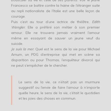
bousculer sa vie et celle de ses parents. Voir le jeune
Francesco se battre contre la haine de l’étranger suite
au repli nationaliste de l’Italie est une belle leçon de
courage.
Puis c’est au tour d’une actrice de théâtre,
Edith
Wengler
. Elle a préféré son métier à son premier
amour. Elle ne trouvera jamais vraiment l’amour
même en essayant de sauver un jeune veuf du
suicide.
Je suis la mer
. Quel est le sens de la vie pour Michael
Arnum, un PDG d’entreprise qui met en scène sa
disparition ou pour Thomas, l’enquêteur divorcé qui
ne peut s’empêcher de le chercher.
Le sens de la vie, ce n’était pas un murmure
suggestif ou l’envie de faire l’amour à n’importe
quelle heure, le sens de la vie, c’était le quotidien
et les joies des choses en commun.