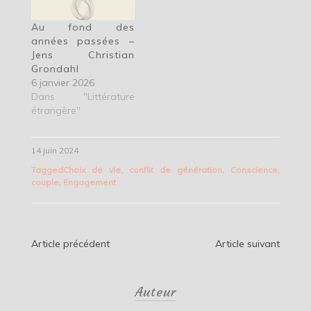
Au fond des
années passées –
Jens Christian
Grondahl
6 janvier 2026
Dans "Littérature
étrangère"
14 juin 2024
Tagged
Choix de vie
,
conflit de génération
,
Conscience
,
couple
,
Engagement
Navigation
Article précédent
Article suivant
de
Auteur
l’article