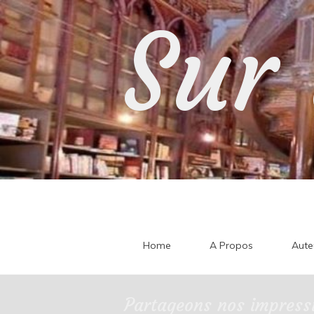
Skip
Sur 
to
content
Home
A Propos
Aute
Partageons nos impressi