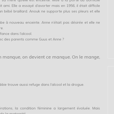
sa mère qu’elle est enceinte. Mise à la porte du domicile
tit ami. Elle a essayé d’avorter mais en 1956, il était difficile
 bébé braillard. Anouk ne supporte plus ses pleurs et elle
be à nouveau enceinte. Anne n’était pas désirée et elle ne
re.
fance dans l’alcool.
vec des parents comme Guus et Anne ?
en manque, on devient ce manque. On le mange,
bbie trouve aussi refuge dans l’alcool et la drogue.
rations, la condition féminine a largement évoluée. Mais
de la maternité.