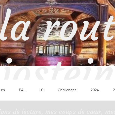
la rou
jostein
urs
PAL
LC
Challenges
2024
2
ons de lecture, mes coups de cœur, mes 