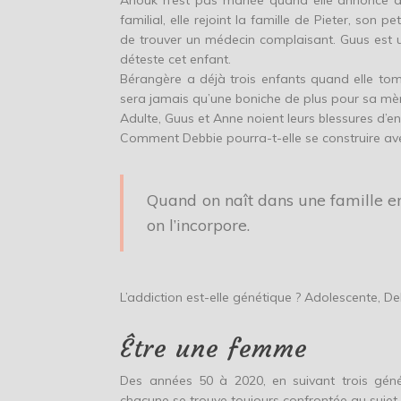
Anouk n’est pas mariée quand elle annonce à 
familial, elle rejoint la famille de Pieter, son pe
de trouver un médecin complaisant. Guus est un
déteste cet enfant.
Bérangère a déjà trois enfants quand elle tom
sera jamais qu’une boniche de plus pour sa mè
Adulte, Guus et Anne noient leurs blessures d’en
Comment Debbie pourra-t-elle se construire a
Quand on naît dans une famille 
on l’incorpore.
L’addiction est-elle génétique ? Adolescente, De
Être une femme
Des années 50 à 2020, en suivant trois géné
chacune se trouve toujours confrontée au sujet 