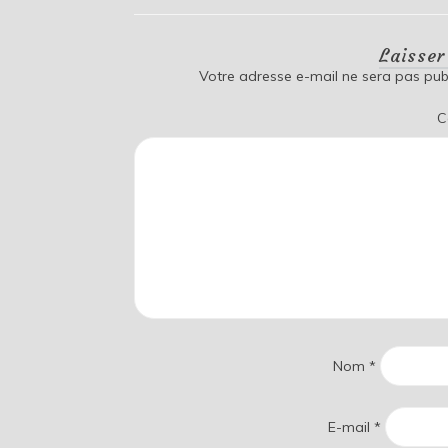
Laisse
Votre adresse e-mail ne sera pas publ
C
Nom
*
E-mail
*