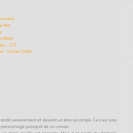
ta mère
ke Mol
ge
ur Blanc
es : 272
on : 5 mars 2026
andit sereinement et devient un être accompli. Ce n’est pas
e, personnage principal de ce roman.