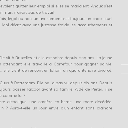
aient quitter leur emploi si elles se mariaient. Anouk s’est
 mari, n’avait pas de travail.
fois, légal ou non, un avortement est toujours un choix cruel
e Mol décrit avec une justesse froide les accouchements et
e vit à Bruxelles et elle est sobre depuis cinq ans. La jeune
ttendant, elle travaille à Carrefour pour gagner sa vie.
elle vient de rencontrer Johan, un quarantenaire divorcé,
Guus à Rotterdam. Elle ne l’a pas vu depuis dix ans. Depuis
ujours passer l’alcool avant sa famille. Aidé de Pieter, il se
le comme lui ?
père alcoolique, une carrière en berne, une mère décédée,
ein ? Aura-t-elle un jour envie d’un enfant sans craindre