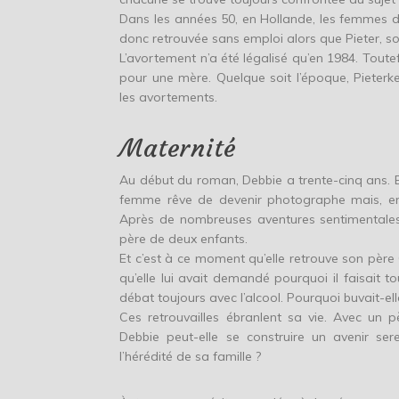
Dans les années 50, en Hollande, les femmes dev
donc retrouvée sans emploi alors que Pieter, son
L’avortement n’a été légalisé qu’en 1984. Toute
pour une mère. Quelque soit l’époque, Pieterk
les avortements.
Maternité
Au début du roman, Debbie a trente-cinq ans. Ell
femme rêve de devenir photographe mais, en a
Après de nombreuses aventures sentimentales, 
père de deux enfants.
Et c’est à ce moment qu’elle retrouve son père 
qu’elle lui avait demandé pourquoi il faisait to
débat toujours avec l’alcool. Pourquoi buvait-el
Ces retrouvailles ébranlent sa vie. Avec un 
Debbie peut-elle se construire un avenir ser
l’hérédité de sa famille ?