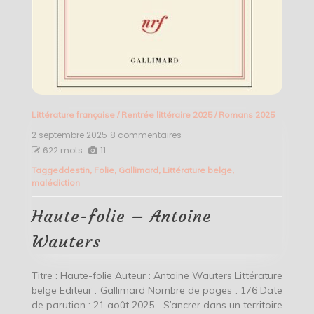
Littérature française
/
Rentrée littéraire 2025
/
Romans 2025
2 septembre 2025
8 commentaires
sur
Haute-
622 mots
11
folie
Tagged
destin
,
Folie
,
Gallimard
,
Littérature belge
,
–
malédiction
Antoine
Wauters
Haute-folie – Antoine
Wauters
Titre : Haute-folie Auteur : Antoine Wauters Littérature
belge Editeur : Gallimard Nombre de pages : 176 Date
de parution : 21 août 2025 S’ancrer dans un territoire