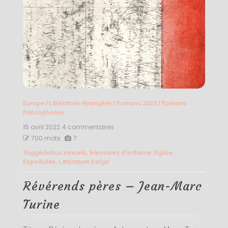
Europe
/
Littérature étrangère
/
Romans 2022
/
Romans
francophones
15 avril 2022
4 commentaires
sur
Révérends
700 mots
7
pères
Tagged
abus sexuels
,
blessures d'enfance
,
Eglise
,
–
Esperluète
,
Littérature belge
Jean-
Marc
Turine
Révérends pères – Jean-Marc
Turine