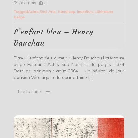
L’enfant
787 mots
10
bleu
Tagged
Actes Sud
,
Arts
,
Handicap
,
Insertion
,
Littérature
–
belge
Henry
Bauchau
L’enfant bleu – Henry
Bauchau
Titre : L’enfant bleu Auteur : Henry Bauchau Littérature
belge Editeur : Actes Sud Nombre de pages : 374
Date de parution : août 2004 Un hôpital de jour
parisien Véronique a la quarantaine […]
Lire la suite