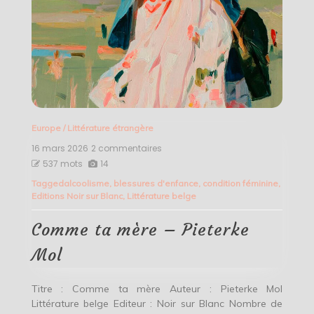
Europe
/
Littérature étrangère
16 mars 2026
2 commentaires
sur
Comme
537 mots
14
ta
Tagged
alcoolisme
,
blessures d'enfance
,
condition féminine
,
mère
Editions Noir sur Blanc
,
Littérature belge
–
Pieterke
Mol
Comme ta mère – Pieterke
Mol
Titre : Comme ta mère Auteur : Pieterke Mol
Littérature belge Editeur : Noir sur Blanc Nombre de