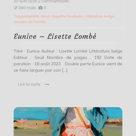
20 avril 2026
2 commentaires
sur
Eunice
390 mots
11
–
Tagged
amitié
,
deuil
,
Enquête familiale
,
Littérature belge
,
Lisette
secrets de famille
Lombé
Eunice – Lisette Lombé
Titre : Eunice Auteur : Lisette Lombé Littérature belge
Editeur : Seuil Nombre de pages : 192 Date de
parution : 18 août 2023 Double perte Eunice vient de
se faire larguer par son […]
Lire la suite