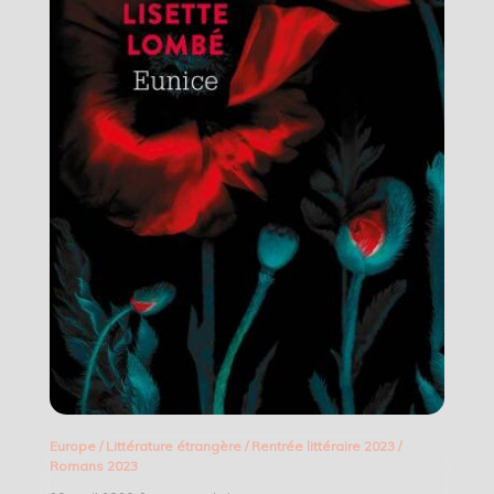
Europe
/
Littérature étrangère
/
Rentrée littéraire 2023
/
Romans 2023