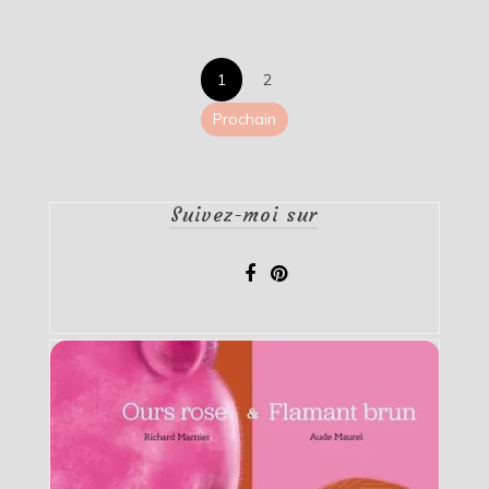
Pagination
1
2
des
Prochain
publications
Suivez-moi sur