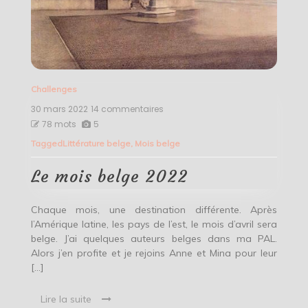
Challenges
30 mars 2022
14 commentaires
sur
Le
78 mots
5
mois
Tagged
Littérature belge
,
Mois belge
belge
2022
Le mois belge 2022
Chaque mois, une destination différente. Après
l’Amérique latine, les pays de l’est, le mois d’avril sera
belge. J’ai quelques auteurs belges dans ma PAL.
Alors j’en profite et je rejoins Anne et Mina pour leur
[…]
Lire la suite