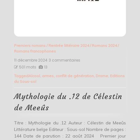
Premiers romans
/
Rentrée littéraire 2024
/
Romans 2024
/
Romans francophones
11 décembre 2024
3 commentaires
sur
Mythologie
501 mots
13
du
Tagged
Alcool
,
armes
,
conflit de génération
,
Drame
,
Editions
.12
du Sous-sol
de
Célestin
de
Mythologie du .12 de Célestin
Meeûs
de Meeûs
Titre : Mythologie du .12 Auteur : Célestin de Meeûs
Littérature belge Editeur : Sous-sol Nombre de pages :
144 Date de parution : 22 août 2024 Premier jour