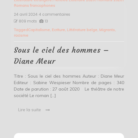
Romans francophones
24 avril 2024
4 commentaires
sur
Sous
809 mots
13
le
Tagged
Capitalisme
,
Ecriture
,
Littérature belge
,
Migrants
,
ciel
racisme
des
hommes
–
Sous le ciel des hommes –
Diane
Meur
Diane Meur
Titre : Sous le ciel des hommes Auteur : Diane Meur
Editeur : Sabine Wespieser Nombre de pages : 340
Date de parution : 27 août 2020 Le théâtre de notre
société Le roman […]
Lire la suite