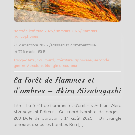
Rentrée littéraire 2025
/
Romans 2025
/
Romans
francophones
24 décembre 2025
/Laisser un commentaire
on
La
778 mots
5
forêt
Tagged
Arts
,
Gallimard
,
littérature japonaise
,
Seconde
de
guerre Mondiale
,
triangle amoureux
flammes
et
d’ombres
La forêt de flammes et
–
Akira
d’ombres – Akira Mizubayashi
Mizubayashi
Titre : La forêt de flammes et d’ombres Auteur : Akira
Mizubayashi Editeur : Gallimard Nombre de pages :
288 Date de parution : 14 août 2025 Un triangle
amoureux sous les bombes Ren […]