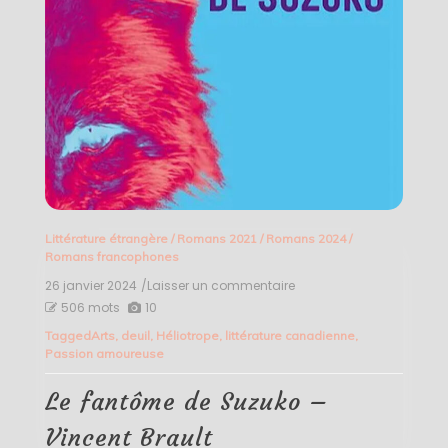
Littérature étrangère
/
Romans 2021
/
Romans 2024
/
Romans francophones
26 janvier 2024
/Laisser un commentaire
on
Le
506 mots
10
fantôme
Tagged
Arts
,
deuil
,
Héliotrope
,
littérature canadienne
,
de
Passion amoureuse
Suzuko
–
Vincent
Le fantôme de Suzuko –
Brault
Vincent Brault