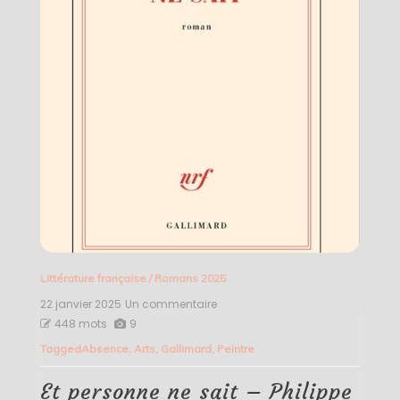
Littérature française
/
Romans 2025
22 janvier 2025
Un commentaire
sur
Et
448 mots
9
personne
Tagged
Absence
,
Arts
,
Gallimard
,
Peintre
ne
sait
–
Et personne ne sait – Philippe