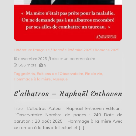
Littérature française
/
Rentrée littéraire 2025
/
Romans 2025
10 novembre 2025
/Laisser un commentaire
on
L’albatros
556 mots
9
–
Tagged
Arts
,
Editions de l'Observatoire
,
Fin de vie
,
Raphaël
Hommage à la mère
,
Musique
Enthoven
L’albatros – Raphaël Enthoven
Titre : L’albatros Auteur : Raphaël Enthoven Editeur :
L’Observatoire Nombre de pages : 240 Date de
parution : 20 août 2025 Hommage à la mère Avec
ce roman à la fois intellectuel et […]