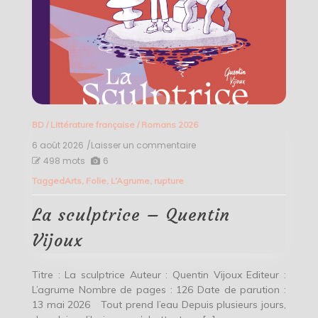
BD
/
Littérature française
/
Romans 2026
6 août 2026
/Laisser un commentaire
on
La
498 mots
6
sculptrice
Tagged
Arts
,
Folie
,
L’Agrume
,
rupture
–
Quentin
Vijoux
La sculptrice – Quentin
Vijoux
Titre : La sculptrice Auteur : Quentin Vijoux Editeur :
L’agrume Nombre de pages : 126 Date de parution :
13 mai 2026 Tout prend l’eau Depuis plusieurs jours,