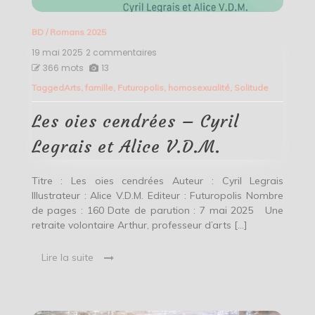
BD
/
Romans 2025
19 mai 2025
2 commentaires
sur
Les
366 mots
13
oies
Tagged
Arts
,
famille
,
Futuropolis
,
homosexualité
,
Solitude
cendrées
–
Cyril
Les oies cendrées – Cyril
Legrais
et
Legrais et Alice V.D.M.
Alice
V.D.M.
Titre : Les oies cendrées Auteur : Cyril Legrais
Illustrateur : Alice V.D.M. Editeur : Futuropolis Nombre
de pages : 160 Date de parution : 7 mai 2025 Une
retraite volontaire Arthur, professeur d’arts […]
Lire la suite