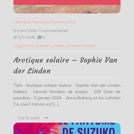
Littérature française
/
Romans 2024
6 mars 2024
7 commentaires
sur
Arctique
527 mots
9
solaire
Tagged
Arts
,
Denoël
,
Lofoten
,
passion
,
Peintre
–
Sophie
Van
Arctique solaire – Sophie Van
der
Linden
der Linden
Titre : Arctique solaire Auteur : Sophie Van der Linden
Editeur : Denoël Nombre de pages : 128 Date de
parution : 3 janvier 2024 Anna Boberg et les Lofoten
Ce court roman est […]
Lire la suite