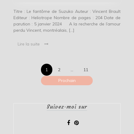
Titre : Le fantôme de Suzuko Auteur : Vincent Brault
Editeur : Heliotrope Nombre de pages : 204 Date de
parution : 5 janvier 2024 A la recherche de l’amour
perdu Vincent, montréalais, […]
Lire la suite
Pagination
1
2
…
11
des
Prochain
publications
Suivez-moi sur