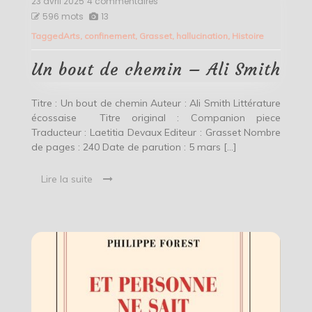
23 avril 2025
4 commentaires
sur
Un
596 mots
13
bout
Tagged
Arts
,
confinement
,
Grasset
,
hallucination
,
Histoire
de
chemin
–
Un bout de chemin – Ali Smith
Ali
Smith
Titre : Un bout de chemin Auteur : Ali Smith Littérature
écossaise Titre original : Companion piece
Traducteur : Laetitia Devaux Editeur : Grasset Nombre
de pages : 240 Date de parution : 5 mars […]
Lire la suite