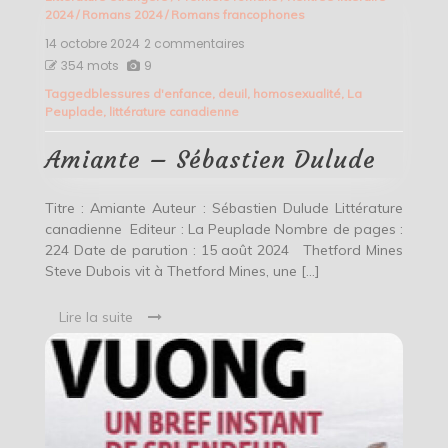
2024
/
Romans 2024
/
Romans francophones
14 octobre 2024
2 commentaires
sur
Amiante
354 mots
9
–
Tagged
blessures d'enfance
,
deuil
,
homosexualité
,
La
Sébastien
Peuplade
,
littérature canadienne
Dulude
Amiante – Sébastien Dulude
Titre : Amiante Auteur : Sébastien Dulude Littérature
canadienne Editeur : La Peuplade Nombre de pages :
224 Date de parution : 15 août 2024 Thetford Mines
Steve Dubois vit à Thetford Mines, une […]
Lire la suite