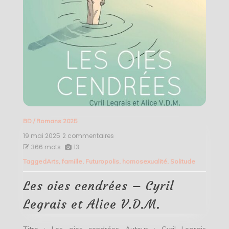
BD
/
Romans 2025
19 mai 2025
2 commentaires
sur
Les
366 mots
13
oies
Tagged
Arts
,
famille
,
Futuropolis
,
homosexualité
,
Solitude
cendrées
–
Cyril
Les oies cendrées – Cyril
Legrais
et
Legrais et Alice V.D.M.
Alice
V.D.M.