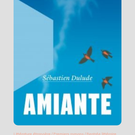
Littérature étrangère
/
Premiers romans
/
Rentrée littéraire