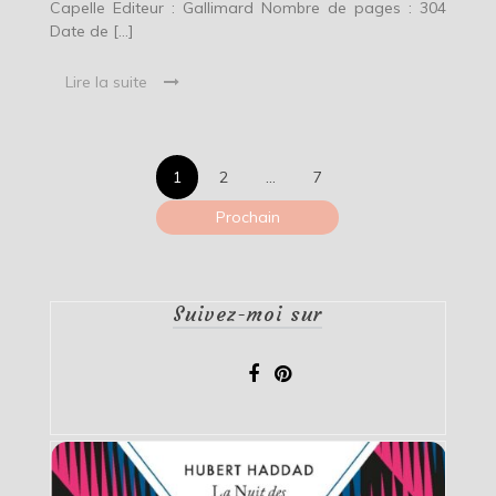
Capelle Editeur : Gallimard Nombre de pages : 304
Date de […]
Lire la suite
Pagination
1
2
…
7
des
Prochain
publications
Suivez-moi sur