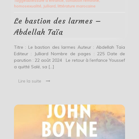
Tagged
blessure d’enfance
,
condition féminine
,
des
homosexualité
,
Julliard
,
littérature marocaine
larmes
–
Abdellah
Le bastion des larmes –
Taïa
Abdellah Taïa
Titre : Le bastion des larmes Auteur : Abdellah Taïa
Editeur : Julliard Nombre de pages : 225 Date de
parution : 22 août 2024 Le retour à l’enfance Youssef
a quitté Salé, sa […]
Lire la suite