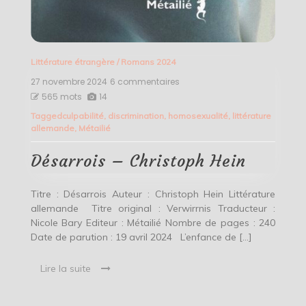
Littérature étrangère
/
Romans 2024
27 novembre 2024
6 commentaires
sur
Désarrois
565 mots
14
–
Tagged
culpabilité
,
discrimination
,
homosexualité
,
littérature
Christoph
allemande
,
Métailié
Hein
Désarrois – Christoph Hein
Titre : Désarrois Auteur : Christoph Hein Littérature
allemande Titre original : Verwirrnis Traducteur :
Nicole Bary Editeur : Métailié Nombre de pages : 240
Date de parution : 19 avril 2024 L’enfance de […]
Lire la suite