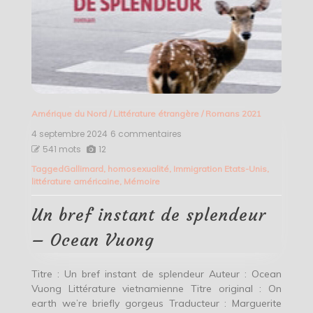
Amérique du Nord
/
Littérature étrangère
/
Romans 2021
4 septembre 2024
6 commentaires
sur
Un
541 mots
12
bref
Tagged
Gallimard
,
homosexualité
,
Immigration Etats-Unis
,
instant
littérature américaine
,
Mémoire
de
splendeur
–
Un bref instant de splendeur
Ocean
Vuong
– Ocean Vuong
Titre : Un bref instant de splendeur Auteur : Ocean
Vuong Littérature vietnamienne Titre original : On
earth we’re briefly gorgeus Traducteur : Marguerite