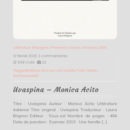
Littérature étrangère
/
Premiers romans
/
Romans 2025
12 février 2025
2 commentaires
sur
Uvaspina
648 mots
22
–
Tagged
Editions du Sous-sol
,
famille
,
Folie
,
fratrie
,
Monica
homosexualité
Acito
Uvaspina – Monica Acito
Titre : Uvaspina Auteur : Monica Acito Littérature
italienne Titre original : Uvaspina Traducteur : Laura
Brignon Editeur : Sous-sol Nombre de pages : 464
Date de parution : 9 janvier 2015 Une famille […]