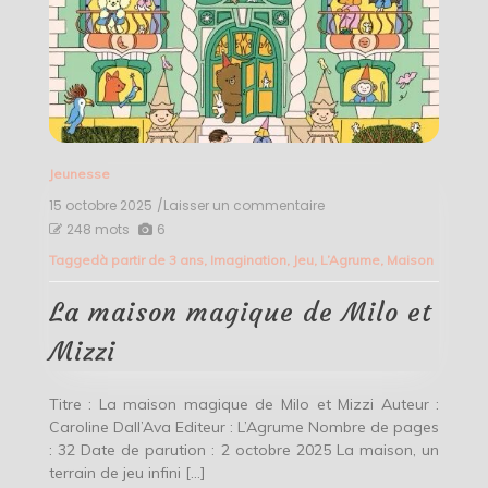
Jeunesse
15 octobre 2025
/Laisser un commentaire
on
La
248 mots
6
maison
Tagged
à partir de 3 ans
,
Imagination
,
Jeu
,
L’Agrume
,
Maison
magique
de
Milo
La maison magique de Milo et
et
Mizzi
Mizzi
Titre : La maison magique de Milo et Mizzi Auteur :
Caroline Dall’Ava Editeur : L’Agrume Nombre de pages
: 32 Date de parution : 2 octobre 2025 La maison, un
terrain de jeu infini […]