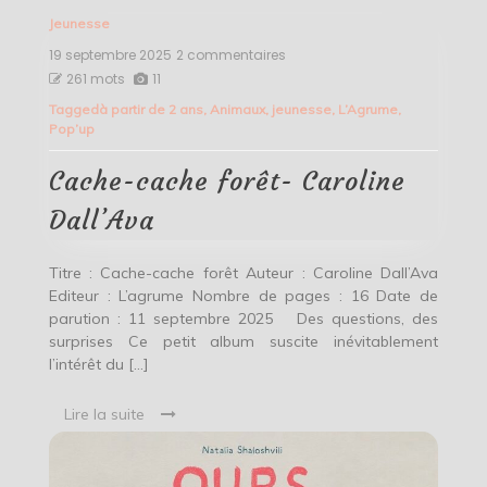
Jeunesse
19 septembre 2025
2 commentaires
sur
Cache-
261 mots
11
cache
Tagged
à partir de 2 ans
,
Animaux
,
jeunesse
,
L’Agrume
,
forêt-
Pop’up
Caroline
Dall’Ava
Cache-cache forêt- Caroline
Dall’Ava
Titre : Cache-cache forêt Auteur : Caroline Dall’Ava
Editeur : L’agrume Nombre de pages : 16 Date de
parution : 11 septembre 2025 Des questions, des
surprises Ce petit album suscite inévitablement
l’intérêt du […]
Lire la suite