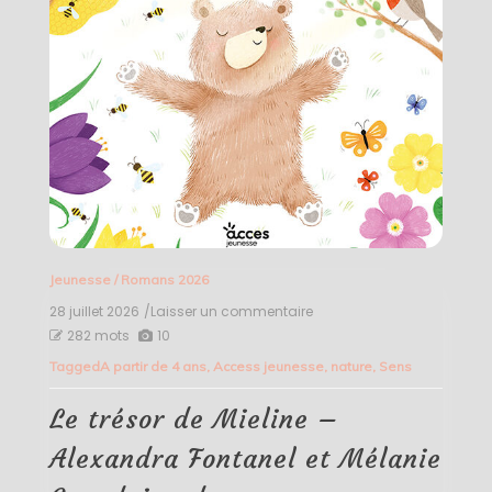
Jeunesse
/
Romans 2026
28 juillet 2026
/Laisser un commentaire
on
Le
282 mots
10
trésor
Tagged
A partir de 4 ans
,
Access jeunesse
,
nature
,
Sens
de
Mieline
–
Le trésor de Mieline –
Alexandra
Fontanel
Alexandra Fontanel et Mélanie
et
Mélanie