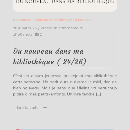
Du nouveau dans ma bibliothèque
/
Jeunesse
26 juillet 2026
/Laisser un commentaire
on
Du
50 mots
2
nouveau
dans
ma
Du nouveau dans ma
bibliothèque
(
bibliothèque ( 24/26)
24/26)
C’est un album jeunesse qui rejoint ma bibliothèque
cette semaine. Un petit ours qui aime le miel, rien de
bien nouveau. Mais je sens que Mieline va beaucoup
plaire à mes petits-enfants. Un livre tendre […]
Lire la suite