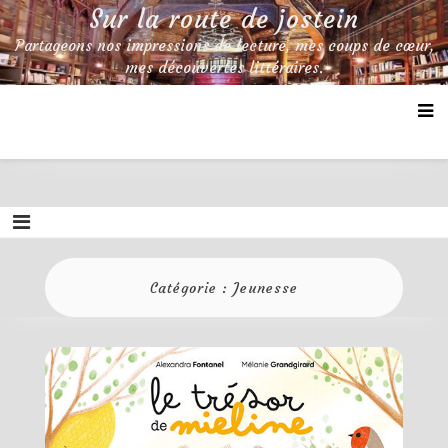
Skip
Sur la route de jostein
to
Partageons nos impressions de lecture, mes coups de cœur,
content
mes découvertes littéraires.
Catégorie :
Jeunesse