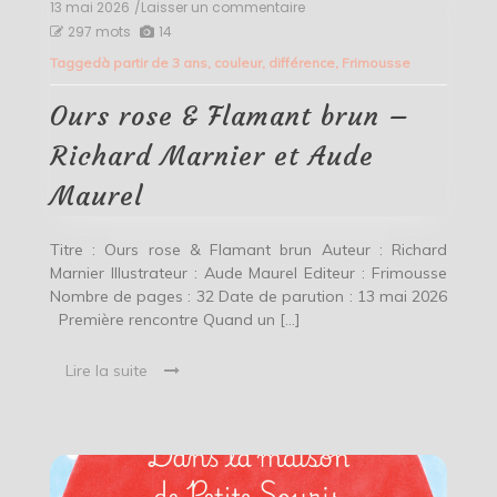
13 mai 2026
/Laisser un commentaire
on
Ours
297 mots
14
rose
Tagged
à partir de 3 ans
,
couleur
,
différence
,
Frimousse
&
Flamant
brun
Ours rose & Flamant brun –
–
Richard
Richard Marnier et Aude
Marnier
et
Maurel
Aude
Maurel
Titre : Ours rose & Flamant brun Auteur : Richard
Marnier Illustrateur : Aude Maurel Editeur : Frimousse
Nombre de pages : 32 Date de parution : 13 mai 2026
Première rencontre Quand un […]
Lire la suite