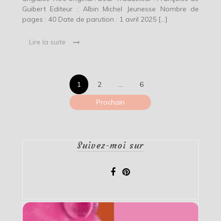
Guibert Editeur : Albin Michel Jeunesse Nombre de
pages : 40 Date de parution : 1 avril 2025 […]
Lire la suite
Pagination
1
2
…
6
des
Prochain
publications
Suivez-moi sur