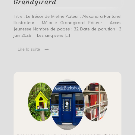
Grandgirard
Grandgirard
Titre : Le trésor de Mieline Auteur : Alexandra Fontanel
Illustrateur : Mélanie Grandgirard Editeur : Acces
Jeunesse Nombre de pages : 32 Date de parution : 3
juin 2026 Les cinq sens […]
Lire la suite