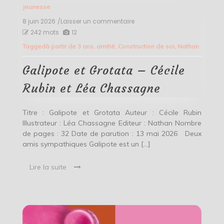
Jeunesse
8 juin 2026
/Laisser un commentaire
on
Galipote
242 mots
12
et
Tagged
à partir de 3 ans
,
amitié
,
Construction de soi
,
Nathan
Grotata
–
Cécile
Galipote et Grotata – Cécile
Rubin
et
Rubin et Léa Chassagne
Léa
Chassagne
Titre : Galipote et Grotata Auteur : Cécile Rubin
Illustrateur : Léa Chassagne Editeur : Nathan Nombre
de pages : 32 Date de parution : 13 mai 2026 Deux
amis sympathiques Galipote est un […]
Lire la suite