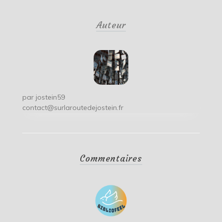
de
Auteur
l’article
par
jostein59
contact@surlaroutedejostein.fr
Commentaires