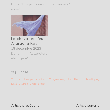
Dans "Programme du
étrangère"
mois"
Le cheval en feu –
Anuradha Roy
18 décembre 2023
Dans "Littérature
étrangère"
25 juin 2026
Tagged
clivage social
,
Croyances
,
famille
,
fantastique
,
Littérature malaisienne
Navigation
Article précédent
Article suivant