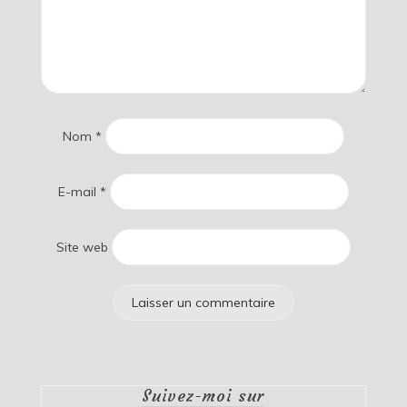
Nom
*
E-mail
*
Site web
Suivez-moi sur