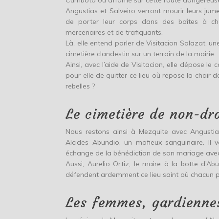
Cumboto ou affamé sur cette route dangereus
Angustias et Salveiro verront mourir leurs jum
de porter leur corps dans des boîtes à chau
mercenaires et de trafiquants.
Là, elle entend parler de Visitacion Salazat, u
cimetière clandestin sur un terrain de la mairie.
Ainsi, avec l’aide de Visitacion, elle dépose l
pour elle de quitter ce lieu où repose la chair de 
rebelles ?
Le cimetière de non-dro
Nous restons ainsi à Mezquite avec Angusti
Alcides Abundio, un mafieux sanguinaire. Il v
échange de la bénédiction de son mariage avec
Aussi, Aurelio Ortiz, le maire à la botte d’A
défendent ardemment ce lieu saint où chacun pe
Les femmes, gardienne