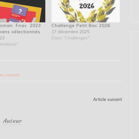
roman Fnac 2023 :
Challenge Petit Bac 2026
mans sélectionnés
17 décembre 2025
023
Dans "Challenges"
rmations"
ia
,
sororité
Article suivant
Auteur