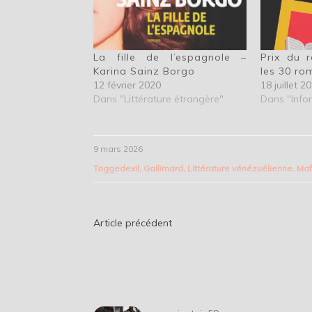
La fille de l’espagnole –
Prix du 
Karina Sainz Borgo
les 30 ro
12 février 2020
18 juillet 2
Dans "Littérature étrangère"
Dans "Info
9 mars 2026
Tagged
exil
,
Gallimard
,
Littérature vénézuélienne
,
Maf
Navigation
Article précédent
de
l’article