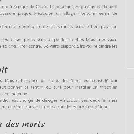
e.
eaux à Sangre de Cristo. Et pourtant, Angustias continuera
ssure jusqu’à Mezquite, un village frontalier cerné de
ne femme rebelle qui enterre les morts dans le Tiers pays, un
e corps de ses petits dans de petites tombes. Mais impossible
sa chair. Par contre, Salveiro disparaît. Ira-t-il rejoindre les
it
as. Mais cet espace de repos des âmes est convoité par
eut donner ce terrain au curé pour installer un tripot en
 une indienne.
bundio, est chargé de déloger Visitacion. Les deux femmes
ut espérer trouver le repos pour leurs proches défunts.
s des morts