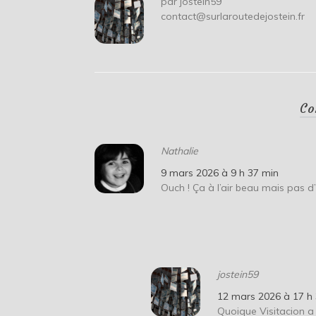
par
jostein59
contact@surlaroutedejostein.fr
Co
Nathalie
9 mars 2026 à 9 h 37 min
Ouch ! Ça à l’air beau mais pas d
jostein59
12 mars 2026 à 17 h
Quoique Visitacion 