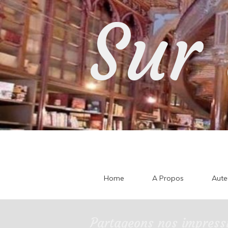
Skip
Sur 
to
content
Home
A Propos
Aute
Partageons nos impressi