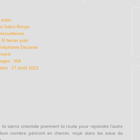
rs pays
ina Sainz Borgo
énézuélienne
: El tercer país
 Stéphanie Decante
limard
ages : 304
tion : 17 août 2023
a sierra orientale prennent la route pour rejoindre l’autre
s bon nombre périront en chemin, noyé dans les eaux du