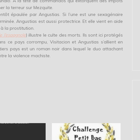
bundio. A la tête de commandos qui extorquent des impôts
ner la terreur sur Mezquite.
bientôt épaulée par Angustias. Si l’une est une sexagénaire
minée. Angustias est aussi protectrice. Et elle vient en aide
 la prostitution.
de l’espagnole
) illustre le culte des morts. Ils sont ici protégés
ans ce pays corrompu, Visitacion et Angustias s’allient en
e tiers pays est un roman noir dans lequel le duo attachant
tre la violence machiste.