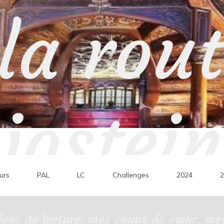
la rou
jostein
urs
PAL
LC
Challenges
2024
2
ons de lecture, mes coups de cœur, mes 