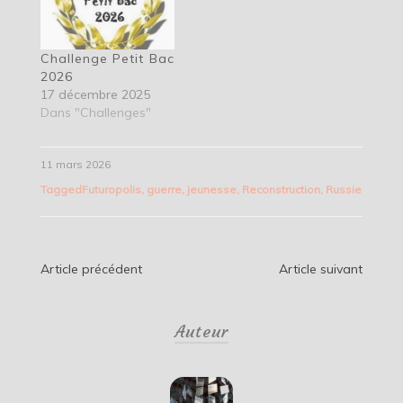
Challenge Petit Bac
2026
17 décembre 2025
Dans "Challenges"
11 mars 2026
Tagged
Futuropolis
,
guerre
,
jeunesse
,
Reconstruction
,
Russie
Navigation
Article précédent
Article suivant
de
Auteur
l’article