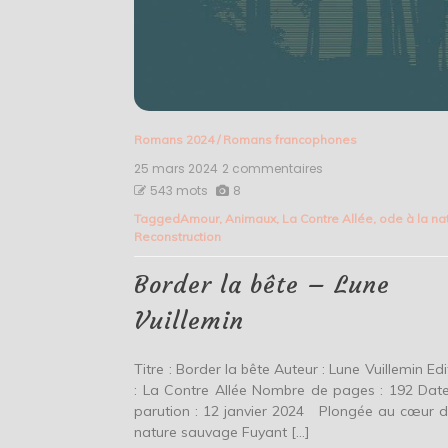
Romans 2024
/
Romans francophones
25 mars 2024
2 commentaires
sur
Border
543 mots
8
la
Tagged
Amour
,
Animaux
,
La Contre Allée
,
ode à la na
bête
Reconstruction
–
Lune
Vuillemin
Border la bête – Lune
Vuillemin
Titre : Border la bête Auteur : Lune Vuillemin Edi
: La Contre Allée Nombre de pages : 192 Dat
parution : 12 janvier 2024 Plongée au cœur d
nature sauvage Fuyant […]