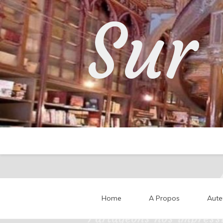
Skip
Sur 
to
content
Home
A Propos
Aute
Partageons nos impressi