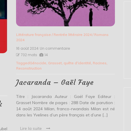
Littérature française
/
Rentrée littéraire 2024
/
Romans
2024
16 août 2024
Un commentaire
sur
Jacaranda
732 mots
14
–
Tagged
Génocide
,
Grasset
,
quête d’identité
,
Racines
,
Gaël
Reconstruction
Faye
Jacaranda – Gaël Faye
Titre : Jacaranda Auteur : Gaël Faye Editeur :
k
Grasset Nombre de pages : 288 Date de parution :
14 août 2024 Milan, franco-rwandais Milan est né
dans les Yvelines d’un père français et d’une […]
Lire la suite
ubel