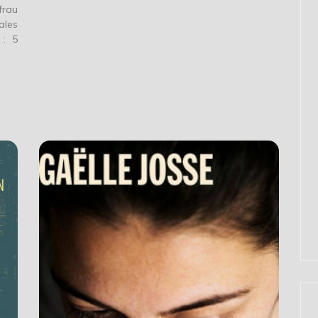
frau
ales
 : 5