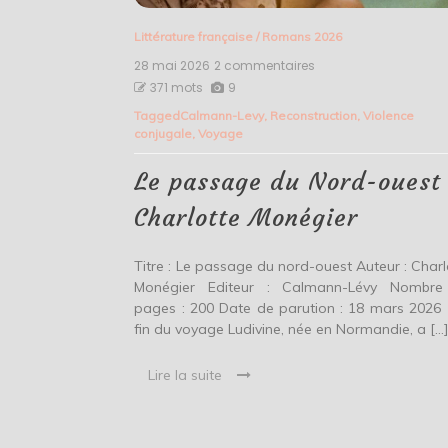
Littérature française
/
Romans 2026
28 mai 2026
2 commentaires
sur
Le
371 mots
9
passage
Tagged
Calmann-Levy
,
Reconstruction
,
Violence
du
conjugale
,
Voyage
Nord-
ouest
–
Le passage du Nord-ouest
Charlotte
Monégier
Charlotte Monégier
Titre : Le passage du nord-ouest Auteur : Charl
Monégier Editeur : Calmann-Lévy Nombr
pages : 200 Date de parution : 18 mars 202
fin du voyage Ludivine, née en Normandie, a […
Lire la suite