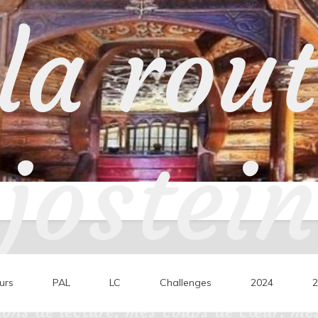
la rou
jostein
urs
PAL
LC
Challenges
2024
2
ons de lecture, mes coups de cœur, mes 