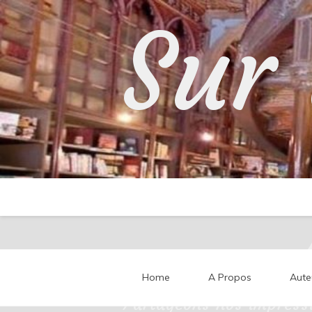
Skip
Sur 
to
content
Home
A Propos
Aute
Partageons nos impressi