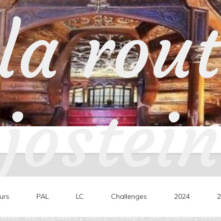
la rou
jostein
urs
PAL
LC
Challenges
2024
2
ons de lecture, mes coups de cœur, mes 