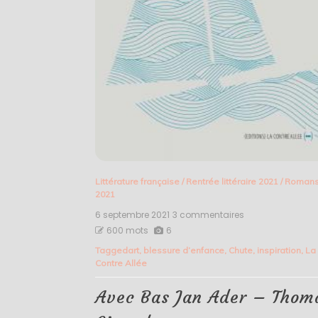
Littérature française
/
Rentrée littéraire 2021
/
Roman
2021
6 septembre 2021
3 commentaires
sur
Avec
600 mots
6
Bas
Tagged
art
,
blessure d’enfance
,
Chute
,
inspiration
,
La
Jan
Contre Allée
Ader
–
Thomas
Avec Bas Jan Ader – Thom
Giraud