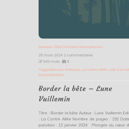
Romans 2024
/
Romans francophones
25 mars 2024
2 commentaires
sur
Border
543 mots
8
la
Tagged
Amour
,
Animaux
,
La Contre Allée
,
ode à la na
bête
Reconstruction
–
Lune
Vuillemin
Border la bête – Lune
Vuillemin
Titre : Border la bête Auteur : Lune Vuillemin Edi
: La Contre Allée Nombre de pages : 192 Dat
parution : 12 janvier 2024 Plongée au cœur d