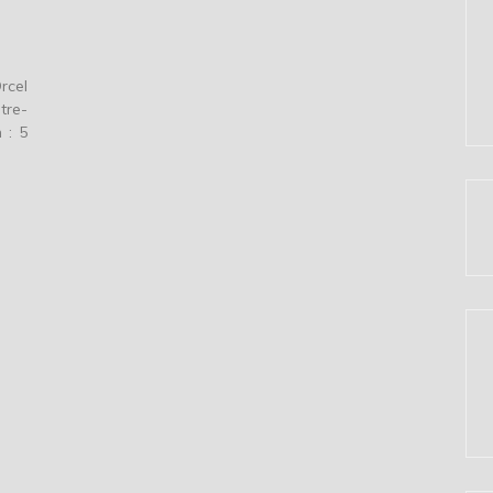
rcel
tre-
 : 5