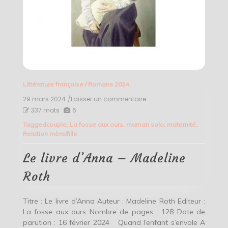
Littérature française
/
Romans 2024
29 mars 2024
/Laisser un commentaire
on
Le
337 mots
6
livre
Tagged
couple
,
La fosse aux ours
,
maman solo
,
maternité
,
d’Anna
Relation mère/fille
–
Madeline
Roth
Le livre d’Anna – Madeline
Roth
Titre : Le livre d’Anna Auteur : Madeline Roth Editeur :
La fosse aux ours Nombre de pages : 128 Date de
parution : 16 février 2024 Quand l’enfant s’envole A