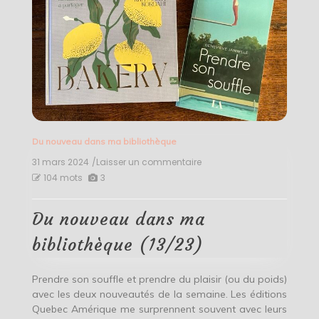
Du nouveau dans ma bibliothèque
31 mars 2024
/Laisser un commentaire
on
Du
104 mots
3
nouveau
dans
ma
Du nouveau dans ma
bibliothèque
(13/23)
bibliothèque (13/23)
Prendre son souffle et prendre du plaisir (ou du poids)
avec les deux nouveautés de la semaine. Les éditions
Quebec Amérique me surprennent souvent avec leurs