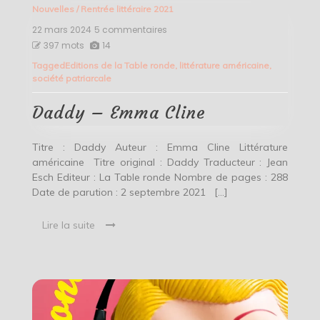
Nouvelles
/
Rentrée littéraire 2021
22 mars 2024
5 commentaires
sur
Daddy
397 mots
14
–
Tagged
Editions de la Table ronde
,
littérature américaine
,
Emma
société patriarcale
Cline
Daddy – Emma Cline
Titre : Daddy Auteur : Emma Cline Littérature
américaine Titre original : Daddy Traducteur : Jean
Esch Editeur : La Table ronde Nombre de pages : 288
Date de parution : 2 septembre 2021 […]
Lire la suite