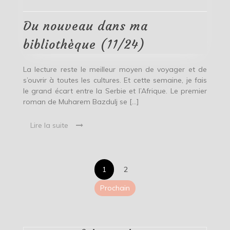
nouveau
dans
ma
Du nouveau dans ma
bibliothèque
(11/24)
bibliothèque (11/24)
La lecture reste le meilleur moyen de voyager et de
s’ouvrir à toutes les cultures. Et cette semaine, je fais
le grand écart entre la Serbie et l’Afrique. Le premier
roman de Muharem Bazdulj se […]
Lire la suite
Pagination
1
2
des
Prochain
publications