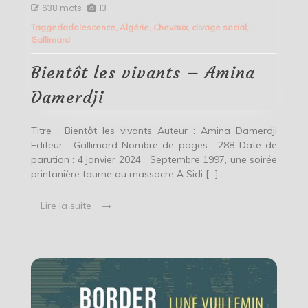
Bientôt
638 mots
13
les
Tagged
adolescence
,
Algérie
,
Chevaux
,
clivage social
,
vivants
Gallimard
–
Amina
Damerdji
Bientôt les vivants – Amina
Damerdji
Titre : Bientôt les vivants Auteur : Amina Damerdji
Editeur : Gallimard Nombre de pages : 288 Date de
parution : 4 janvier 2024 Septembre 1997, une soirée
printanière tourne au massacre A Sidi […]
Lire la suite