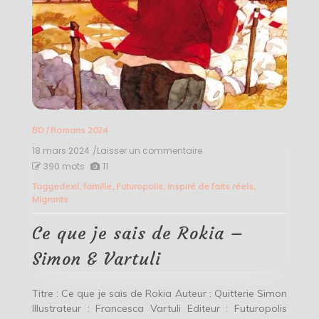
BD
/
Romans 2024
18 mars 2024
/Laisser un commentaire
on
Ce
390 mots
11
que
Tagged
exil
,
famille
,
Futuropolis
,
Inspiré de faits réels
,
je
Migrants
sais
de
Rokia
Ce que je sais de Rokia –
–
Simon
Simon & Vartuli
&
Vartuli
Titre : Ce que je sais de Rokia Auteur : Quitterie Simon
Illustrateur : Francesca Vartuli Editeur : Futuropolis