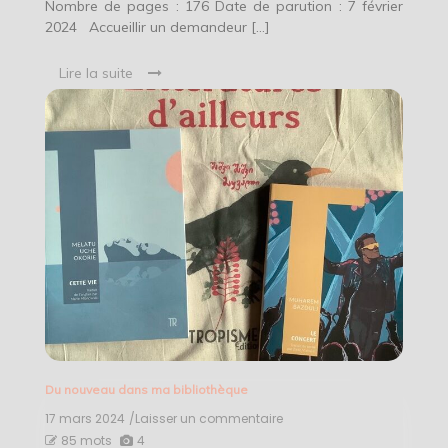
Nombre de pages : 176 Date de parution : 7 février
2024 Accueillir un demandeur […]
Lire la suite
Du nouveau dans ma bibliothèque
17 mars 2024
/Laisser un commentaire
on
Du
85 mots
4