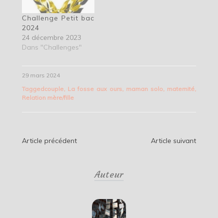
Challenge Petit bac
2024
24 décembre 2023
Dans "Challenges"
29 mars 2024
Tagged
couple
,
La fosse aux ours
,
maman solo
,
maternité
,
Relation mère/fille
Navigation
Article précédent
Article suivant
de
Auteur
l’article