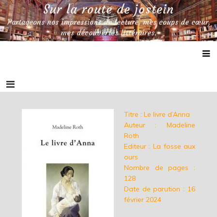
Skip
Sur la route de jostein
to
Partageons nos impressions de lecture, mes coups de cœur,
content
mes découvertes littéraires.
Titre : Le livre d’Anna
Auteur : Madeline
Roth
Editeur : La fosse aux
ours
Nombre de pages :
128
Date de parution : 16
février 2024