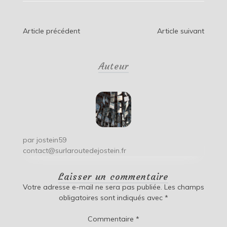
Navigation
Article précédent
Article suivant
de
Auteur
l’article
par
jostein59
contact@surlaroutedejostein.fr
Laisser un commentaire
Votre adresse e-mail ne sera pas publiée.
Les champs
obligatoires sont indiqués avec
*
Commentaire
*