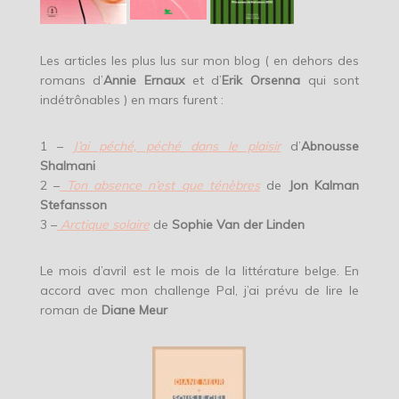
Les articles les plus lus sur mon blog ( en dehors des
romans d’
Annie Ernaux
et d’
Erik Orsenna
qui sont
indétrônables ) en mars furent :
1 –
J’ai péché, péché dans le plaisir
d’
Abnousse
Shalmani
2 –
Ton absence n’est que ténèbres
de
Jon Kalman
Stefansson
3 –
Arctique solaire
de
Sophie Van der Linden
Le mois d’avril est le mois de la littérature belge. En
accord avec mon challenge Pal, j’ai prévu de lire le
roman de
Diane Meur