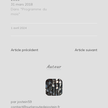
31 mars 2018
Dans "Programme du
mois"
1 avril 2024
Navigation
Article précédent
Article suivant
de
Auteur
l’article
par
jostein59
contact@surlaroutedejostein.fr