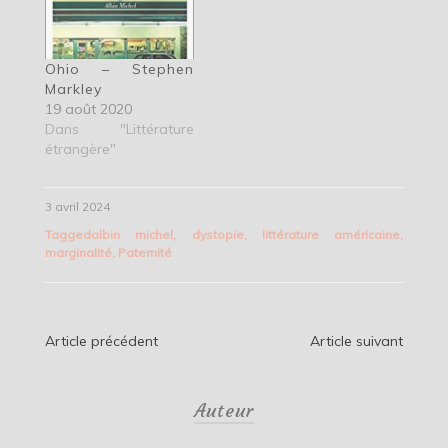
Ohio – Stephen
Markley
19 août 2020
Dans "Littérature
étrangère"
3 avril 2024
Tagged
albin michel
,
dystopie
,
littérature américaine
,
marginalité
,
Paternité
Navigation
Article précédent
Article suivant
de
Auteur
l’article