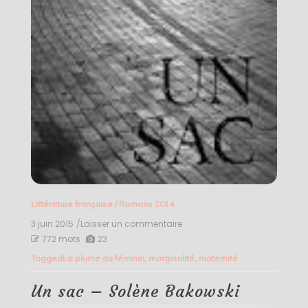
Littérature française
/
Romans 2014
3 juin 2015
/Laisser un commentaire
on
Un
772 mots
23
sac
Tagged
La plume au féminin
,
marginalité
,
maternité
–
Solène
Bakowski
Un sac – Solène Bakowski