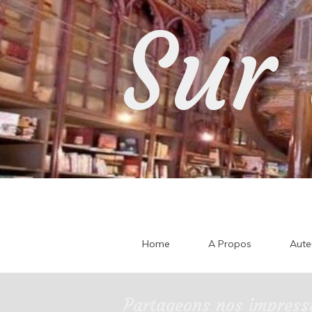
Skip
Sur 
to
content
Home
A Propos
Aute
Partageons nos impressi