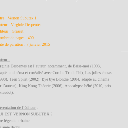
tre : Vernon Subutex 1
teur : Virginie Despentes
iteur : Grasset
mbre de pages : 400
te de parution : 7 janvier 2015
teur :
rginie Despentes est l’auteur, notamment, de Baise-moi (1993,
apté au cinéma et coréalisé avec Coralie Trinh Thi), Les jolies choses
998), Teen Spirit (2002), Bye bye Blondie (2004, adapté au cinéma
r l’auteur), King Kong Théorie (2006), Apocalypse bébé (2010, prix
naudot).
ésentation de l’éditeur
:
UI EST VERNON SUBUTEX ?
e légende urbaine.
 ange déchu.