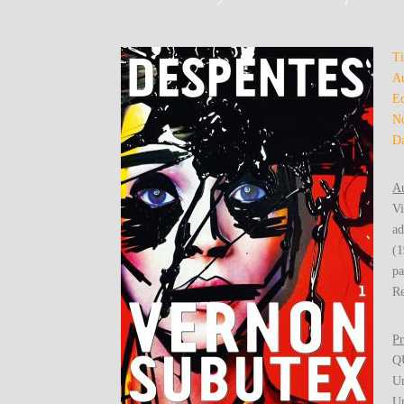
Ti
Au
Ed
No
Da
Au
Vi
ad
(1
pa
Re
Pr
Q
Un
Un