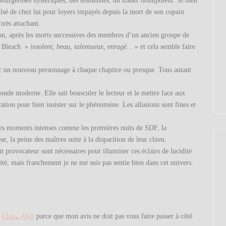
bourgeoises hystériques, des lesbiennes, un trader omnipotent. Si bien
ulsé de chez lui pour loyers impayés depuis la mort de son copain
très attachant.
non, après les morts successives des membres d’un ancien groupe de
ex Bleach »
insolent, beau, talentueux, enragé.
.. » et cela semble faire
ec un nouveau personnage à chaque chapitre ou presque. Tous autant
nde moderne. Elle sait bousculer le lecteur et le mettre face aux
cation pour bien insister sur le phénomène. Les allusions sont fines et
des moments intenses comme les premières nuits de SDF, la
, la peine des maîtres suite à la disparition de leur chien.
nt provocateur sont nécessaires pour illuminer ces éclairs de lucidité
é, mais franchement je ne me suis pas sentie bien dans cet univers.
z
Clara
,
Alex
parce que mon avis ne doit pas vous faire passer à côté