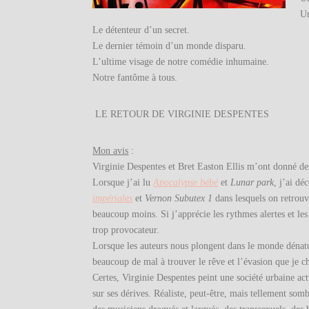
Un
Le détenteur d’un secret.
Le dernier témoin d’un monde disparu.
L’ultime visage de notre comédie inhumaine.
Notre fantôme à tous.
LE RETOUR DE VIRGINIE DESPENTES
Mon avis
:
Virginie Despentes et Bret Easton Ellis m’ont donné des
Lorsque j’ai lu
Apocalypse bébé
et
Lunar park
, j’ai dé
impériales
et
Vernon Subutex 1
dans lesquels on retrouve
beaucoup moins. Si j’apprécie les rythmes alertes et le
trop provocateur.
Lorsque les auteurs nous plongent dans le monde dénatu
beaucoup de mal à trouver le rêve et l’évasion que je ch
Certes, Virginie Despentes peint une société urbaine ac
sur ses dérives. Réaliste, peut-être, mais tellement som