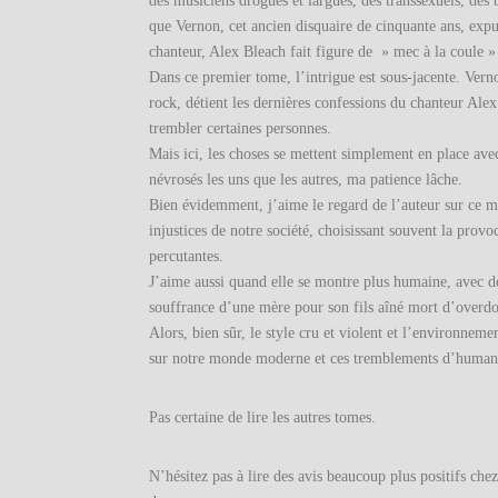
des musiciens drogués et largués, des transsexuels, des 
que Vernon, cet ancien disquaire de cinquante ans, exp
chanteur, Alex Bleach fait figure de » mec à la coule » 
Dans ce premier tome, l’intrigue est sous-jacente. Ver
rock, détient les dernières confessions du chanteur Al
trembler certaines personnes.
Mais ici, les choses se mettent simplement en place av
névrosés les uns que les autres, ma patience lâche.
Bien évidemment, j’aime le regard de l’auteur sur ce mo
injustices de notre société, choisissant souvent la provo
percutantes.
J’aime aussi quand elle se montre plus humaine, avec 
souffrance d’une mère pour son fils aîné mort d’overdose
Alors, bien sûr, le style cru et violent et l’environneme
sur notre monde moderne et ces tremblements d’humanit
Pas certaine de lire les autres tomes.
N’hésitez pas à lire des avis beaucoup plus positifs che