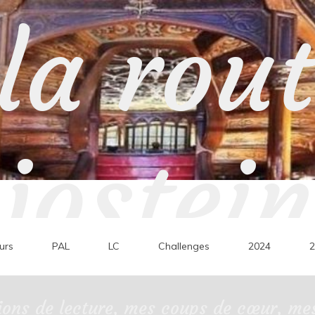
la rou
jostein
urs
PAL
LC
Challenges
2024
2
ons de lecture, mes coups de cœur, mes 