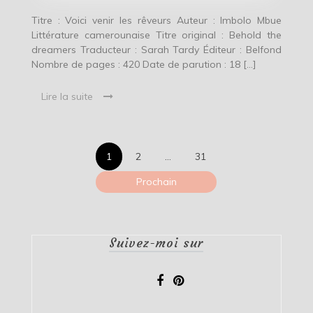
Titre : Voici venir les rêveurs Auteur : Imbolo Mbue
Littérature camerounaise Titre original : Behold the
dreamers Traducteur : Sarah Tardy Éditeur : Belfond
Nombre de pages : 420 Date de parution : 18 […]
Lire la suite
Pagination
1
2
…
31
des
Prochain
publications
Suivez-moi sur