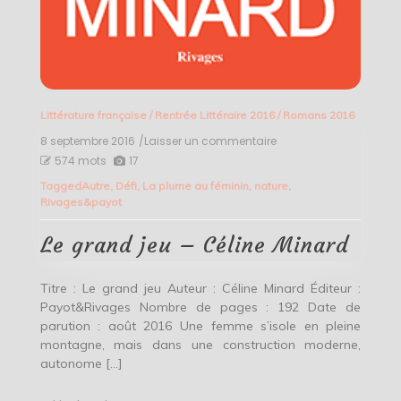
Littérature française
/
Rentrée Littéraire 2016
/
Romans 2016
8 septembre 2016
/Laisser un commentaire
on
Le
574 mots
17
grand
Tagged
Autre
,
Défi
,
La plume au féminin
,
nature
,
jeu
Rivages&payot
–
Céline
Minard
Le grand jeu – Céline Minard
Titre : Le grand jeu Auteur : Céline Minard Éditeur :
Payot&Rivages Nombre de pages : 192 Date de
parution : août 2016 Une femme s’isole en pleine
montagne, mais dans une construction moderne,
autonome […]