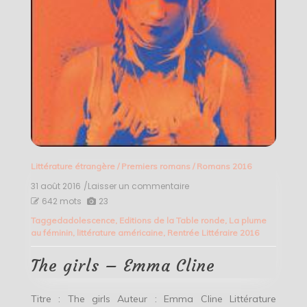
Littérature étrangère
/
Premiers romans
/
Romans 2016
31 août 2016
/Laisser un commentaire
on
The
642 mots
23
girls
Tagged
adolescence
,
Editions de la Table ronde
,
La plume
–
au féminin
,
littérature américaine
,
Rentrée Littéraire 2016
Emma
Cline
The girls – Emma Cline
Titre : The girls Auteur : Emma Cline Littérature