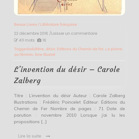
Beaux Livres
/
Littérature française
22 décembre 2016
/Laisser un commentaire
on
L’invention
411 mots
16
du
Tagged
adultère
,
désir
,
Editions du Chemin de fer
,
La plume
désir
au féminin
,
livre illustré
–
Carole
Zalberg
L’invention du désir – Carole
Zalberg
Titre : L’invention du désir Auteur : Carole Zalberg
Illustrations : Frédéric Poincelet Éditeur: Éditions du
Chemin de Fer Nombre de pages : 71 Date de
parution : novembre 2010 Lorsque j’ai lu les
propositions […]
Lire la suite