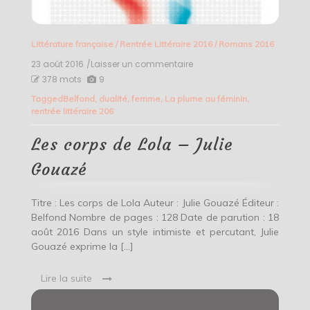
Littérature française
/
Rentrée Littéraire 2016
/
Romans 2016
23 août 2016
/Laisser un commentaire
on
Les
378 mots
9
corps
Tagged
Belfond
,
dualité
,
femme
,
La plume au féminin
,
de
rentrée littéraire 206
Lola
–
Julie
Les corps de Lola – Julie
Gouazé
Gouazé
Titre : Les corps de Lola Auteur : Julie Gouazé Éditeur :
Belfond Nombre de pages : 128 Date de parution : 18
août 2016 Dans un style intimiste et percutant, Julie
Gouazé exprime la […]
Lire la suite