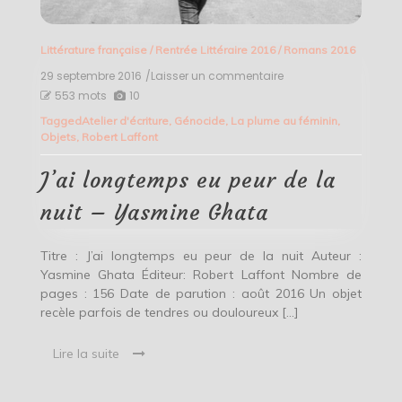
Littérature française
/
Rentrée Littéraire 2016
/
Romans 2016
29 septembre 2016
/Laisser un commentaire
on
J’ai
553 mots
10
longtemps
Tagged
Atelier d'écriture
,
Génocide
,
La plume au féminin
,
eu
Objets
,
Robert Laffont
peur
de
la
J’ai longtemps eu peur de la
nuit
–
nuit – Yasmine Ghata
Yasmine
Ghata
Titre : J’ai longtemps eu peur de la nuit Auteur :
Yasmine Ghata Éditeur: Robert Laffont Nombre de
pages : 156 Date de parution : août 2016 Un objet
recèle parfois de tendres ou douloureux […]
Lire la suite