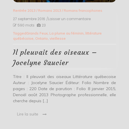
Rentrée 2013
/
Romans 2013
/
Romans francophones
27 septembre 2016
/Laisser un commentaire
on
Il
590 mots
23
pleuvait
Tagged
Grands Feux
,
La plume au féminin
,
littérature
des
québécoise
,
Ontario
,
vieillesse
oiseaux
–
Jocelyne
Il pleuvait des oiseaux –
Saucier
Jocelyne Saucier
Titre : Il pleuvait des oiseaux Littérature québecoise
Auteur : Jocelyne Saucier Éditeur: Folio Nombre de
pages : 220 Date de parution : Folio 8 janvier 2015,
Denoël août 2013 Photographe professionnelle, elle
cherche depuis […]
Lire la suite