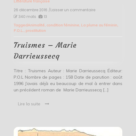
Littérature française
26 décembre 2016
/Laisser un commentaire
on
Truismes
340 mots
13
–
Tagged
Animalité
,
condition féminine
,
La plume au féminin
,
Marie
P.O.L.
,
prostitution
Darrieussecq
Truismes – Marie
Darrieussecq
Titre : Truismes Auteur : Marie Darrieussecq Éditeur:
P.O.L Nombre de pages : 158 Date de parution : août
1996 J’avais déjà eu beaucoup de mal à entrer dans
un précédent roman de Marie Darrieussecq […]
Lire la suite