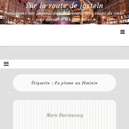
Skip
Sur la route de jostein
to
Partageons nos impressions de lecture, mes coups de cœur,
content
mes découvertes littéraires.
Étiquette :
La plume au féminin