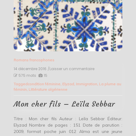
Romans francophones
14 décembre 2016
/Laisser un commentaire
on
Mon
575 mots
15
cher
Tagged
condition féminine
,
Elyzad
,
Immigration
,
La plume au
fils
féminin
,
Littérature algérienne
–
Leïla
Sebbar
Mon cher fils – Leïla Sebbar
Titre : Mon cher fils Auteur : Leïla Sebbar Éditeur:
Elyzad Nombre de pages : 151 Date de parution :
2009, format poche juin 012 Alma est une jeune