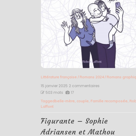
Littérature française
/
Romans 2024
/
Romans graphi
15 janvier 2025
2 commentaires
sur
Figurante
503 mots
17
–
Tagged
belle-mère
,
couple
,
Famille recomposée
,
Rob
Sophie
Laffont
Adriansen
et
Mathou
Figurante – Sophie
Adriansen et Mathou