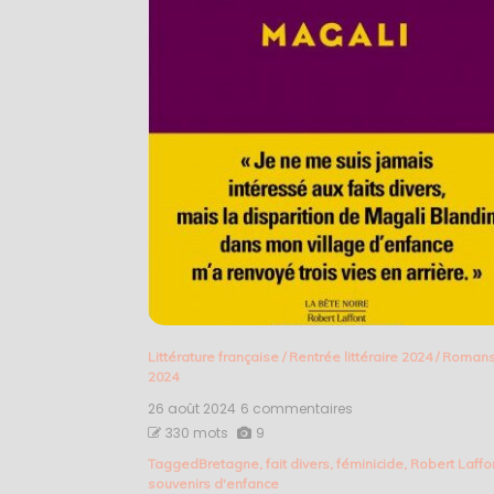
Littérature française
/
Rentrée littéraire 2024
/
Roman
2024
26 août 2024
6 commentaires
sur
Magali
330 mots
9
–
Tagged
Bretagne
,
fait divers
,
féminicide
,
Robert Laffo
Caryl
souvenirs d'enfance
Ferey