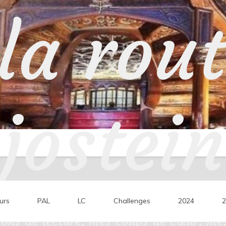
la rou
jostein
urs
PAL
LC
Challenges
2024
2
ons de lecture, mes coups de cœur, mes 