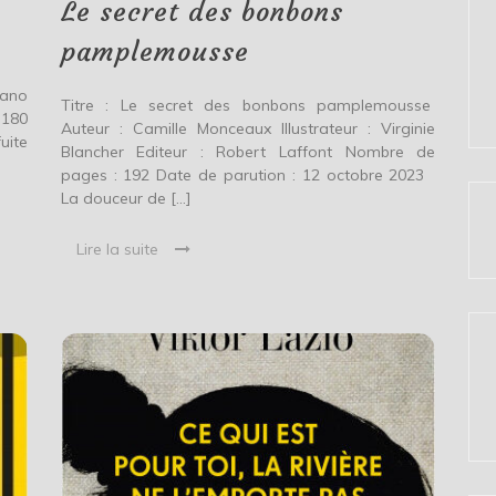
Le secret des bonbons
pamplemousse
iano
Titre : Le secret des bonbons pamplemousse
 180
Auteur : Camille Monceaux Illustrateur : Virginie
uite
Blancher Editeur : Robert Laffont Nombre de
pages : 192 Date de parution : 12 octobre 2023
La douceur de […]
Lire la suite