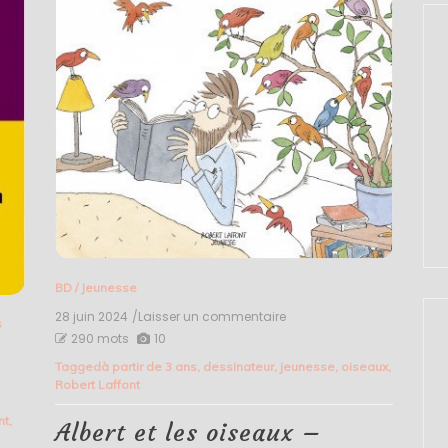
BD
/
Jeunesse
28 juin 2024
/Laisser un commentaire
on
s
Albert
290 mots
10
et
Tagged
à partir de 3 ans
,
dessinateur
,
jeunesse
,
oiseaux
,
les
Robert Laffont
oiseaux
–
nt
,
Quentin
Albert et les oiseaux –
Schwab