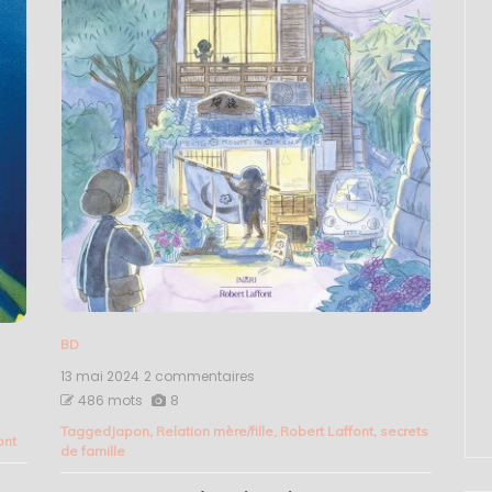
BD
13 mai 2024
2 commentaires
sur
Le
486 mots
8
secret
Tagged
Japon
,
Relation mère/fille
,
Robert Laffont
,
secrets
des
ont
de famille
bonbons
pamplemousse