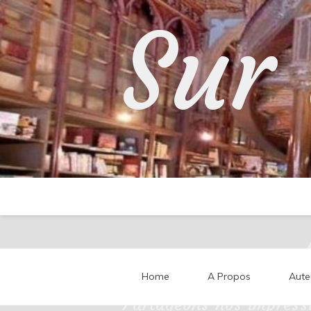
Skip
Sur 
to
content
Home
A Propos
Aute
Partageons nos impressi