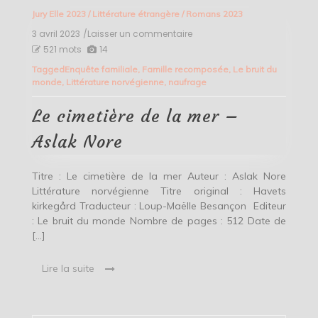
Jury Elle 2023
/
Littérature étrangère
/
Romans 2023
3 avril 2023
/Laisser un commentaire
on
Le
521 mots
14
cimetière
Tagged
Enquête familiale
,
Famille recomposée
,
Le bruit du
de
monde
,
Littérature norvégienne
,
naufrage
la
mer
–
Le cimetière de la mer –
Aslak
Nore
Aslak Nore
Titre : Le cimetière de la mer Auteur : Aslak Nore
Littérature norvégienne Titre original : Havets
kirkegård Traducteur : Loup-Maëlle Besançon Editeur
: Le bruit du monde Nombre de pages : 512 Date de
[…]
Lire la suite