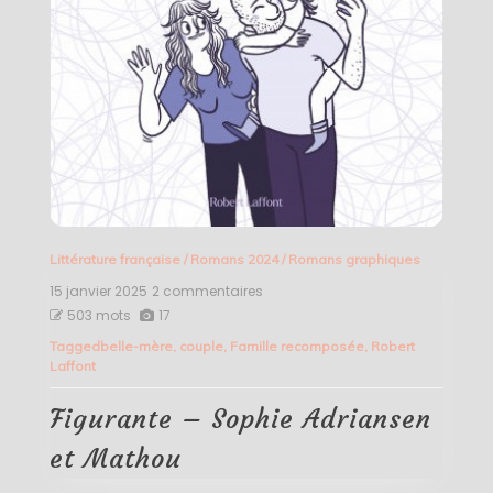
Littérature française
/
Romans 2024
/
Romans graphiques
15 janvier 2025
2 commentaires
sur
Figurante
503 mots
17
–
Tagged
belle-mère
,
couple
,
Famille recomposée
,
Robert
Sophie
Laffont
Adriansen
et
Mathou
Figurante – Sophie Adriansen
et Mathou