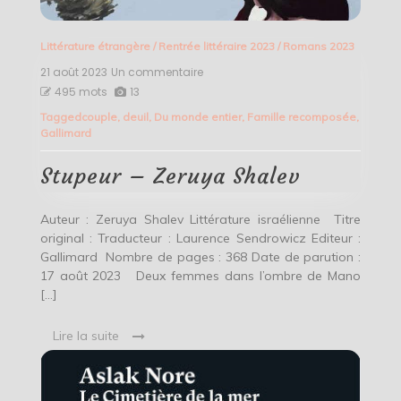
Littérature étrangère
/
Rentrée littéraire 2023
/
Romans 2023
21 août 2023
Un commentaire
sur
Stupeur
495 mots
13
–
Tagged
couple
,
deuil
,
Du monde entier
,
Famille recomposée
,
Zeruya
Gallimard
Shalev
Stupeur – Zeruya Shalev
Auteur : Zeruya Shalev Littérature israélienne Titre
original : Traducteur : Laurence Sendrowicz Editeur :
Gallimard Nombre de pages : 368 Date de parution :
17 août 2023 Deux femmes dans l’ombre de Mano
[…]
Lire la suite