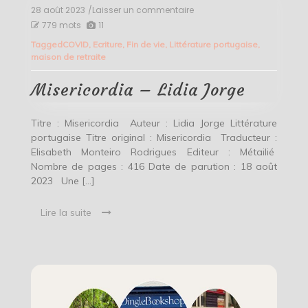
28 août 2023
/Laisser un commentaire
on
Misericordia
779 mots
11
–
Tagged
COVID
,
Ecriture
,
Fin de vie
,
Littérature portugaise
,
Lidia
maison de retraite
Jorge
Misericordia – Lidia Jorge
Titre : Misericordia Auteur : Lidia Jorge Littérature
portugaise Titre original : Misericordia Traducteur :
Elisabeth Monteiro Rodrigues Editeur : Métailié
Nombre de pages : 416 Date de parution : 18 août
2023 Une […]
Lire la suite