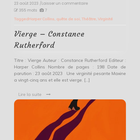
23 août 2023
/Laisser un commentaire
on
Vierge
355 mots
7
–
Tagged
Harper Collins
,
quête de soi
,
Théâtre
,
Virginité
Constance
Rutherford
Vierge – Constance
Rutherford
Titre : Vierge Auteur : Constance Rutherford Editeur :
Harper Collins Nombre de pages : 198 Date de
parution : 23 août 2023 Une virginité pesante Maxine
a vingt-cinq ans et elle est vierge. […]
Lire la suite