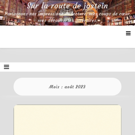
Skip
Sur la route de jostein
to
Partageons nos impressions de lecture, mes coups de cœur,
content
mes découvertes littéraires.
Mois :
août 2023