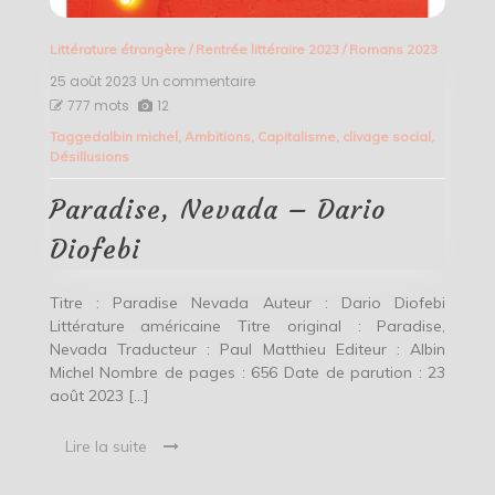
Littérature étrangère
/
Rentrée littéraire 2023
/
Romans 2023
25 août 2023
Un commentaire
sur
Paradise,
777 mots
12
Nevada
Tagged
albin michel
,
Ambitions
,
Capitalisme
,
clivage social
,
–
Désillusions
Dario
Diofebi
Paradise, Nevada – Dario
Diofebi
Titre : Paradise Nevada Auteur : Dario Diofebi
Littérature américaine Titre original : Paradise,
Nevada Traducteur : Paul Matthieu Editeur : Albin
Michel Nombre de pages : 656 Date de parution : 23
août 2023 […]
Lire la suite