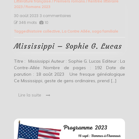
Littérature française
/
Premiers romans
/
Rentrée littéraire
2023
/
Romans 2023
30 août 2023
3 commentaires
sur
Mississippi
346 mots
10
–
Tagged
histoire collective
,
La Contre Allée
,
saga familiale
Sophie
G.
Lucas
Mississippi – Sophie G. Lucas
Titre : Mississippi Auteur : Sophie G. Lucas Editeur : La
Contre-Allée Nombre de pages : 192 Date de
parution : 18 août 2023 Une fresque généalogique
Ce Mississippi, geste de gens ordinaires, prend […]
Lire la suite