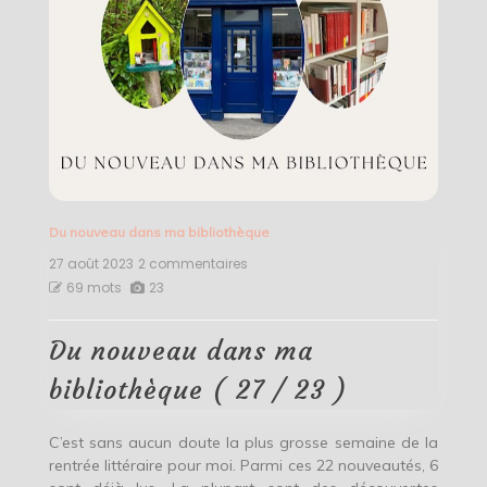
Du nouveau dans ma bibliothèque
27 août 2023
2 commentaires
sur
Du
69 mots
23
nouveau
dans
ma
Du nouveau dans ma
bibliothèque
(
bibliothèque ( 27 / 23 )
27
/
23
C’est sans aucun doute la plus grosse semaine de la
)
rentrée littéraire pour moi. Parmi ces 22 nouveautés, 6