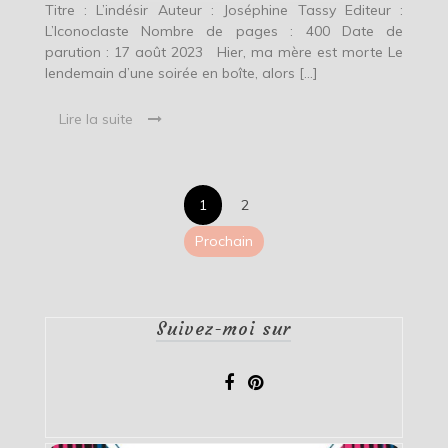
Titre : L’indésir Auteur : Joséphine Tassy Editeur :
L’Iconoclaste Nombre de pages : 400 Date de
parution : 17 août 2023 Hier, ma mère est morte Le
lendemain d’une soirée en boîte, alors […]
Lire la suite
Pagination
1
2
des
Prochain
publications
Suivez-moi sur