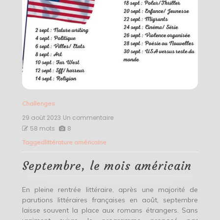
Challenges
29 août 2023
Un commentaire
sur
Septembre,
58 mots
8
le
Tagged
littérature américaine
mois
américain
Septembre, le mois américain
En pleine rentrée littéraire, après une majorité de
parutions littéraires françaises en août, septembre
laisse souvent la place aux romans étrangers. Sans