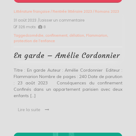
Littérature française
/
Rentrée littéraire 2023
/
Romans 2023
31 août 2023
/Laisser un commentaire
on
En
326 mots
8
garde
Tagged
comédie
,
confinement
,
délation
,
Flammarion
,
–
protection de l’enfance
Amélie
Cordonnier
En garde – Amélie Cordonnier
Titre : En garde Auteur : Amélie Cordonnier Editeur :
Flammarion Nombre de pages : 240 Date de parution
: 23 août 2023 Conséquences du confinement
Confinés dans un appartement parisien avec deux
enfants […]
Lire la suite