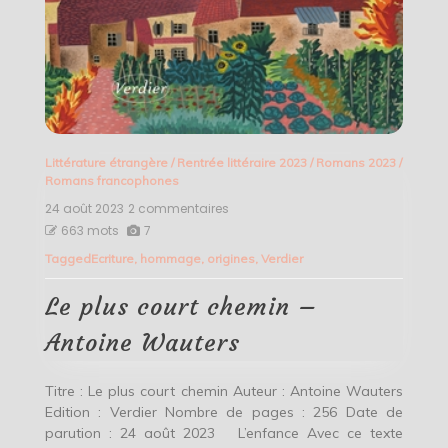
Littérature étrangère
/
Rentrée littéraire 2023
/
Romans 2023
/
Romans francophones
24 août 2023
2 commentaires
sur
Le
663 mots
7
plus
Tagged
Ecriture
,
hommage
,
origines
,
Verdier
court
chemin
–
Le plus court chemin –
Antoine
Wauters
Antoine Wauters
Titre : Le plus court chemin Auteur : Antoine Wauters
Edition : Verdier Nombre de pages : 256 Date de
parution : 24 août 2023 L’enfance Avec ce texte