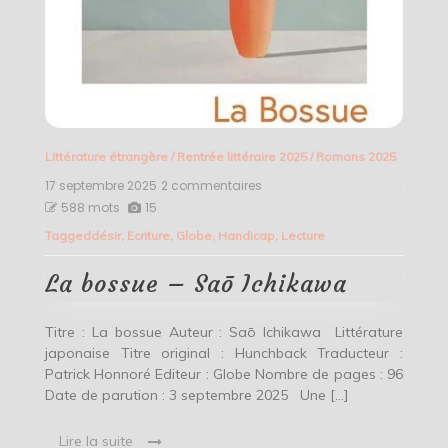
Littérature étrangère
/
Rentrée littéraire 2025
/
Romans 2025
17 septembre 2025
2 commentaires
sur
La
588 mots
15
bossue
Tagged
désir
,
Ecriture
,
Globe
,
Handicap
,
Lecture
–
Saō
Ichikawa
La bossue – Saō Ichikawa
Titre : La bossue Auteur : Saō Ichikawa Littérature
japonaise Titre original : Hunchback Traducteur :
Patrick Honnoré Editeur : Globe Nombre de pages : 96
Date de parution : 3 septembre 2025 Une […]
Lire la suite