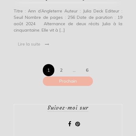
Titre : Ann d’Angleterre Auteur : Julia Deck Editeur :
Seuil Nombre de pages : 256 Date de parution : 19
août 2024 Alternance de deux récits Julia à la
cinquantaine. Elle vit à […]
Lire la suite
Pagination
1
2
…
6
des
Prochain
publications
Suivez-moi sur