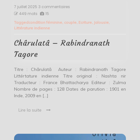
7 juillet 2025
3 commentaires
sur
Chârulatâ
449 mots
15
–
Tagged
condition féminine
,
couple
,
Ecriture
,
Jalousie
,
Rabindranath
Littérature indienne
Tagore
Chârulatâ – Rabindranath
Tagore
Titre : Chârulatâ Auteur : Rabindranath Tagore
Littértature indienne Titre original : Nashta nir
Traducteur : France Bhattacharya Editeur : Zulma
Nombre de pages : 128 Dates de parution : 1901 en
Inde, 2009 en […]
Lire la suite