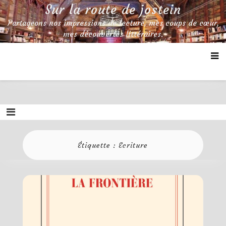
Skip
Sur la route de jostein
to
Partageons nos impressions de lecture, mes coups de cœur,
content
mes découvertes littéraires.
Étiquette :
Ecriture