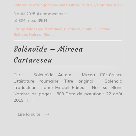
Littérature étrangère
/
Rentrée Littéraire 2019
/
Romans 2019
3 août 2025
4 commentaires
sur
Solénoïde
824 mots
14
–
Tagged
blessure d’enfance
,
Bucarest
,
Douleur
,
Ecriture
,
Mircea
Editions Noir sur Blanc
Cārtārescu
Solénoïde – Mircea
Cārtārescu
Titre : Solénoïde Auteur : Mircea Cārtārescu
Littérature roumaine Titre original : Solenoid
Traducteur : Laure Hinckel Editeur : Noir sur Blanc
Nombre de pages : 800 Date de parution : 22 août
2019 […]
Lire la suite