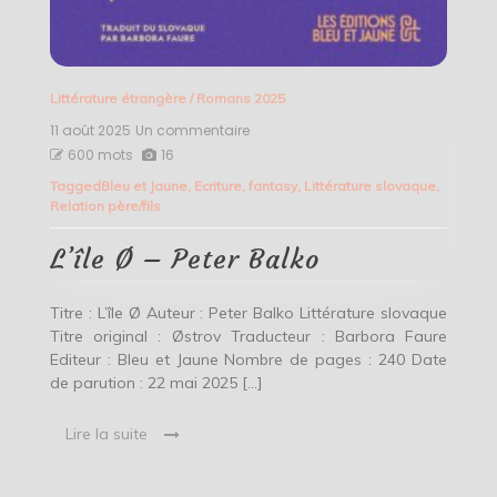
Littérature étrangère
/
Romans 2025
11 août 2025
Un commentaire
sur
L’île
600 mots
16
Ø
Tagged
Bleu et Jaune
,
Ecriture
,
fantasy
,
Littérature slovaque
,
–
Relation père/fils
Peter
Balko
L’île Ø – Peter Balko
Titre : L’île Ø Auteur : Peter Balko Littérature slovaque
Titre original : Østrov Traducteur : Barbora Faure
Editeur : Bleu et Jaune Nombre de pages : 240 Date
de parution : 22 mai 2025 […]
Lire la suite