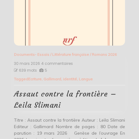
Documents- Essais
/
Littérature française
/
Romans 2026
30 mars 2026
4 commentaires
sur
Assaut
639 mots
5
contre
Tagged
Ecriture
,
Gallimard
,
identité
,
Langue
la
frontière
–
Assaut contre la frontière –
Leila
Slimani
Leila Slimani
Titre : Assaut contre la frontière Auteur : Leïla Slimani
Editeur : Gallimard Nombre de pages : 80 Date de
parution : 19 mars 2026 Genèse de l’ouvrage En