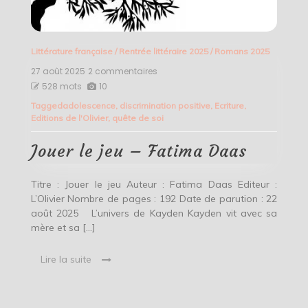
Littérature française
/
Rentrée littéraire 2025
/
Romans 2025
27 août 2025
2 commentaires
sur
Jouer
528 mots
10
le
Tagged
adolescence
,
discrimination positive
,
Ecriture
,
jeu
Editions de l'Olivier
,
quête de soi
–
Fatima
Daas
Jouer le jeu – Fatima Daas
Titre : Jouer le jeu Auteur : Fatima Daas Editeur :
L’Olivier Nombre de pages : 192 Date de parution : 22
août 2025 L’univers de Kayden Kayden vit avec sa
mère et sa […]
Lire la suite