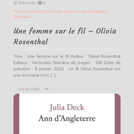
Une
438 mots
9
femme
Tagged
Ecriture
,
Funambule
,
Jeux de mots
,
pédophilie
,
sur
Verticales
le
fil
–
Une femme sur le fil – Olivia
Olivia
Rosenthal
Rosenthal
Titre : Une femme sur le fil Auteur : Olivia Rosenthal
Editeur : Verticales Nombre de pages : 160 Date de
parution : 9 janvier 2025 Le fil Olivia Rosenthal est
une écrivaine hors […]
Lire la suite