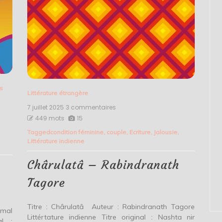
s
Littérature étrangère
7 juillet 2025
3 commentaires
sur
Chârulatâ
449 mots
15
–
Tagged
condition féminine
,
couple
,
Ecriture
,
Jalousie
,
Rabindranath
Littérature indienne
Tagore
Chârulatâ – Rabindranath
Tagore
Titre : Chârulatâ Auteur : Rabindranath Tagore
umal
Littértature indienne Titre original : Nashta nir
al :