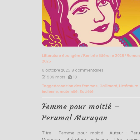
Littérature étrangère
/
Rentrée littéraire 2025
/
Roman
2025
6 octobre 2025
8 commentaires
sur
Femme
509 mots
18
pour
Tagged
condition des femmes
,
Gallimard
,
Littérature
moitié
indienne
,
maternité
,
Société
–
Perumal
Murugan
Femme pour moitié –
Perumal Murugan
Titre : Femme pour moitié Auteur : Per
Murugan Littérature indienne Titre origin