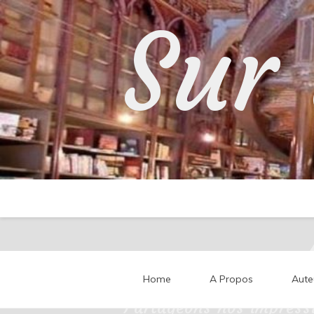
Skip
Sur 
to
content
Home
A Propos
Aute
Partageons nos impressi