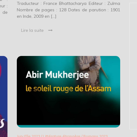
Traducteur : France Bhattacharya Editeur : Zulma
ur :
Nombre de pages : 128 Dates de parution : 1901
 de
en Inde, 2009 en […]
Lire la suite
Jury Elle 2023
/
Littérature étrangère
/
Romans 2023