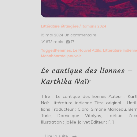
Littérature étrangère
/
Romans 2024
15 mai 2024
Un commentaire
sur
Le
673 mots
17
cantique
Tagged
Femmes
,
Le Nouvel Attila
,
Littérature indienn
des
Mahabharata
,
pouvoir
lionnes
–
Karthika
Le cantique des lionnes –
Naïr
Karthika Naïr
Titre : Le cantique des lionnes Auteur : Kart
Naïr Littérature indienne Titre original : Until
lions Traducteur : Claro, Simone Manceau, Ber
Turle, Dominique Vitalyos, Laëtitia Zecc
Illustration : Joëlle Jolivet Editeur : […]
Lire la suite