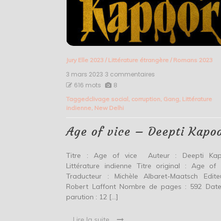
Jury Elle 2023
/
Littérature étrangère
/
Romans 2023
3 mars 2023
3 commentaires
sur
Age
616 mots
8
of
Tagged
clivage social
,
corruption
,
Gang
,
Littérature
vice
indienne
,
New Delhi
–
Deepti
Kapoor
Age of vice – Deepti Kapo
Titre : Age of vice Auteur : Deepti Ka
Littérature indienne Titre original : Age of 
Traducteur : Michèle Albaret-Maatsch Edite
Robert Laffont Nombre de pages : 592 Dat
parution : 12 […]
Lire la suite