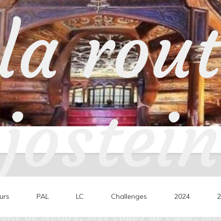
la rou
jostein
urs
PAL
LC
Challenges
2024
2
ons de lecture, mes coups de cœur, mes 