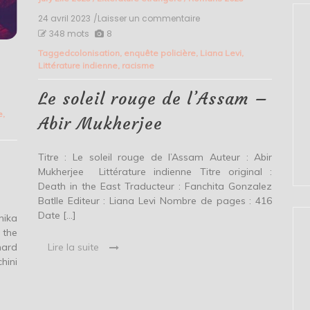
24 avril 2023
/Laisser un commentaire
on
Le
348 mots
8
soleil
Tagged
colonisation
,
enquête policière
,
Liana Levi
,
rouge
Littérature indienne
,
racisme
de
l’Assam
–
Le soleil rouge de l’Assam –
Abir
e
,
Mukherjee
Abir Mukherjee
Titre : Le soleil rouge de l’Assam Auteur : Abir
Mukherjee Littérature indienne Titre original :
Death in the East Traducteur : Fanchita Gonzalez
Batlle Editeur : Liana Levi Nombre de pages : 416
Date […]
hika
 the
nard
Lire la suite
hini