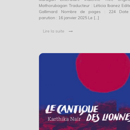
Mathorubagan Traducteur : Léticia Ibanez Edite
Gallimard Nombre de pages : 224 Date
parution : 16 janvier 2025 Le […]
Lire la suite