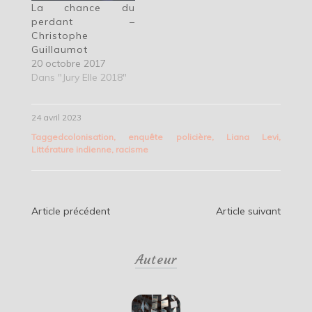
La chance du
perdant –
Christophe
Guillaumot
20 octobre 2017
Dans "Jury Elle 2018"
24 avril 2023
Tagged
colonisation
,
enquête policière
,
Liana Levi
,
Littérature indienne
,
racisme
Navigation
Article précédent
Article suivant
de
Auteur
l’article