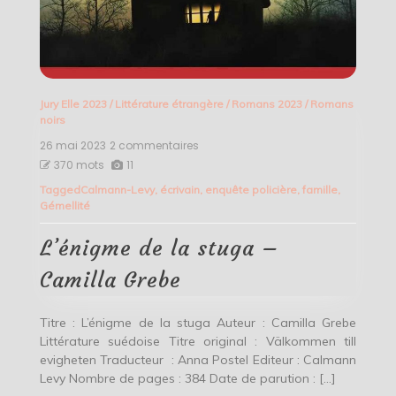
Jury Elle 2023
/
Littérature étrangère
/
Romans 2023
/
Romans
noirs
26 mai 2023
2 commentaires
sur
L’énigme
370 mots
11
de
Tagged
Calmann-Levy
,
écrivain
,
enquête policière
,
famille
,
la
Gémellité
stuga
–
Camilla
L’énigme de la stuga –
Grebe
Camilla Grebe
Titre : L’énigme de la stuga Auteur : Camilla Grebe
Littérature suédoise Titre original : Välkommen till
evigheten Traducteur : Anna Postel Editeur : Calmann
Levy Nombre de pages : 384 Date de parution : […]