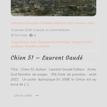
Littérature française
/
Rentrée Littéraire 2022
/
Romans 2022
31 janvier 2024
/Laisser un commentaire
on
Chien
521 mots
12
51
Tagged
Actes Sud
,
changement climatique
,
clivage social
,
–
dystopie
,
enquête policière
Laurent
Gaudé
Chien 51 – Laurent Gaudé
Titre : Chien 51 Auteur : Laurent Gaudé Editeur : Actes
Sud Nombre de pages : 304 Date de parution : août
2022 Un polar dystopique En 2008, la Grèce est au
bord de […]
Lire la suite