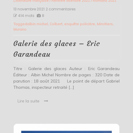
Littérature française
/
Rentrée littéraire 2021
/
Romans 2021
13 novembre 2021
2 commentaires
sur
Galerie
414 mots
8
des
Tagged
albin michel
,
Colbert
,
enquête policière
,
Miroitiers
,
glaces
Murano
–
Eric
Garandeau
Galerie des glaces – Eric
Garandeau
Titre : Galerie des glaces Auteur : Eric Garandeau
Éditeur : Albin Michel Nombre de pages : 320 Date de
parution : 18 août 2021 Le point de départ Gabriel
Thomas, inspecteur retraité […]
Lire la suite