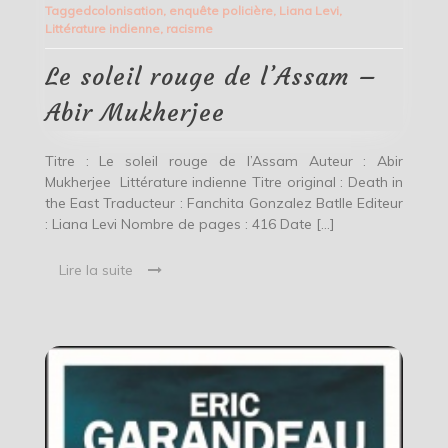
Tagged
colonisation
,
enquête policière
,
Liana Levi
,
rouge
Littérature indienne
,
racisme
de
l’Assam
–
Le soleil rouge de l’Assam –
Abir
Mukherjee
Abir Mukherjee
Titre : Le soleil rouge de l’Assam Auteur : Abir
Mukherjee Littérature indienne Titre original : Death in
the East Traducteur : Fanchita Gonzalez Batlle Editeur
: Liana Levi Nombre de pages : 416 Date […]
Lire la suite