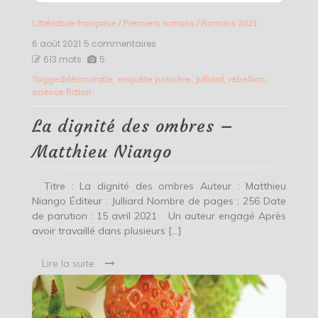
Littérature française
/
Premiers romans
/
Romans 2021
6 août 2021
5 commentaires
sur
La
613 mots
5
dignité
Tagged
démocratie
,
enquête policière
,
Julliard
,
rébellion
,
des
science fiction
ombres
–
Matthieu
La dignité des ombres –
Niango
Matthieu Niango
Titre : La dignité des ombres Auteur : Matthieu
Niango Éditeur : Julliard Nombre de pages : 256 Date
de parution : 15 avril 2021 Un auteur engagé Après
avoir travaillé dans plusieurs […]
Lire la suite