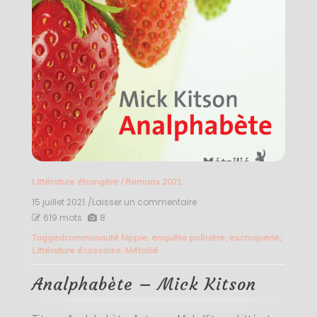
Littérature étrangère
/
Romans 2021
15 juillet 2021
/Laisser un commentaire
on
Analphabète
619 mots
8
–
Tagged
communauté hippie
,
enquête policière
,
escroquerie
,
Mick
Littérature écossaise
,
Métailié
Kitson
Analphabète – Mick Kitson