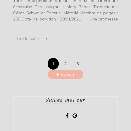
Titre : Analphabète Auteur : Mick Kitson Littérature
écossaise Titre original : Mary Peace Traducteur :
Céline Schwaller Éditeur : Métailié Nombre de pages :
256 Date de parution : 28/01/2021 Une promesse
[…]
Lire la suite
Pagination
1
2
3
des
Prochain
publications
Suivez-moi sur