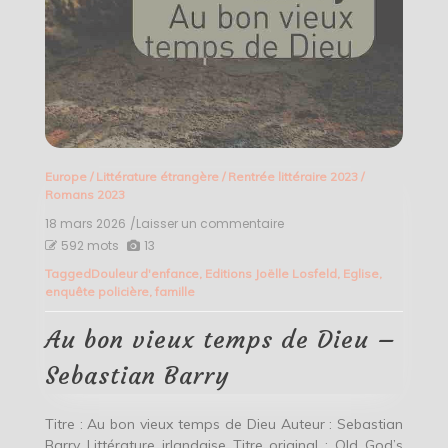
Europe
/
Littérature étrangère
/
Rentrée littéraire 2023
/
Romans 2023
18 mars 2026
/Laisser un commentaire
on
Au
592 mots
13
bon
Tagged
Douleur d'enfance
,
Editions Joëlle Losfeld
,
Eglise
,
vieux
enquête policière
,
famille
temps
de
Dieu
Au bon vieux temps de Dieu –
–
Sebastian
Sebastian Barry
Barry
Titre : Au bon vieux temps de Dieu Auteur : Sebastian
Barry Littérature irlandaise Titre original : Old God’s