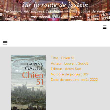
Skip
Sur la route de jostein
to
Partageons nos impressions de lecture, mes coups de cœur,
content
mes découvertes littéraires.
Titre : Chien 51
Auteur : Laurent Gaudé
Editeur : Actes Sud
Nombre de pages : 304
Date de parution : août 2022