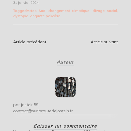
31 janvier 2024
Tagged
Actes Sud
,
changement climatique
,
clivage social
,
dystopie
,
enquête policière
Navigation
Article précédent
Article suivant
de
Auteur
l’article
par
jostein59
contact@surlaroutedejostein.fr
Laisser un commentaire