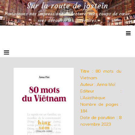
Skip
Sur la route de jostein
to
Partageons nos impressions de lecture, mes coups de cœur,
content
mes découvertes littéraires.
Titre : 80 mots du
Vietnam
Auteur : Anna Moï
Editeur :
L’Asiathèque
Nombre de pages :
184
Date de parution : 8
novembre 2023