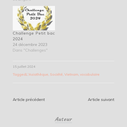
Challenge Petit bac
2024
24 décembre 2023
Dans "Challenges"
15 juillet 2024
Tagged
L'Asiathèque
,
Société
,
Vietnam
,
vocabulaire
Navigation
Article précédent
Article suivant
de
Auteur
l’article