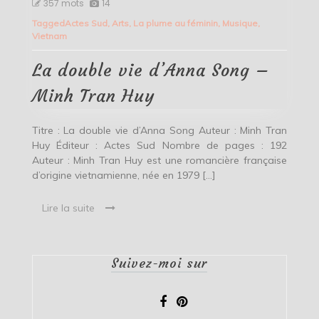
La
357 mots
14
double
Tagged
Actes Sud
,
Arts
,
La plume au féminin
,
Musique
,
vie
Vietnam
d’Anna
Song
–
La double vie d’Anna Song –
Minh
Tran
Minh Tran Huy
Huy
Titre : La double vie d’Anna Song Auteur : Minh Tran
Huy Éditeur : Actes Sud Nombre de pages : 192
Auteur : Minh Tran Huy est une romancière française
d’origine vietnamienne, née en 1979 […]
Lire la suite
Suivez-moi sur