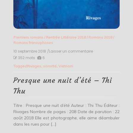
Premiers romans
/
Rentrée Littéraire 2018
/
Romans 2018
/
Romans francophones
10 septembre 2018
/Laisser un commentaire
on
Presque
352 mots
6
une
Tagged
Rivages
,
sororité
,
Vietnam
nuit
d’été
–
Presque une nuit d’été – Thi
Thi
Thu
Thu
Titre : Presque une nuit d’été Auteur : Thi Thu Éditeur :
Rivages Nombre de pages : 208 Date de parution : 22
août 2018 Elle est photographe, elle aime déambuler
dans les rues pour […]