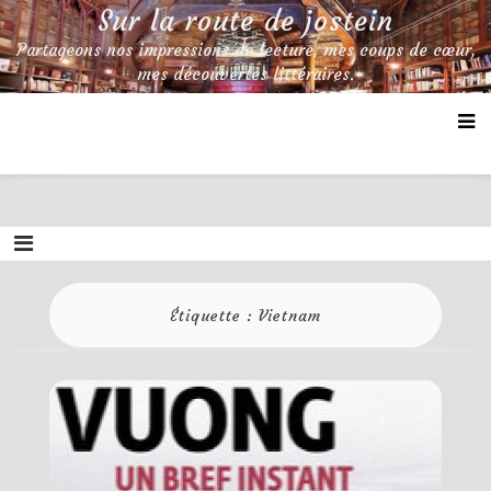
Skip
Sur la route de jostein
to
Partageons nos impressions de lecture, mes coups de cœur,
content
mes découvertes littéraires.
Étiquette :
Vietnam