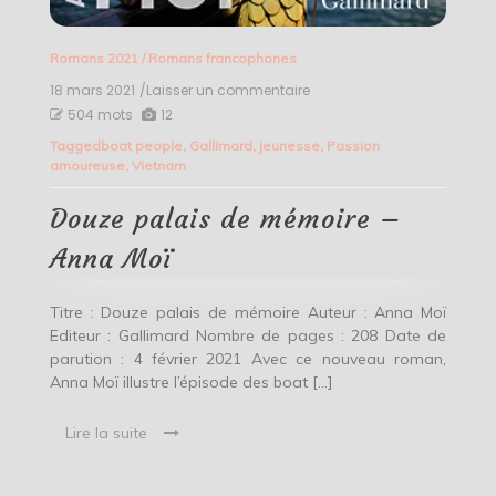
Romans 2021
/
Romans francophones
18 mars 2021
/Laisser un commentaire
on
Douze
504 mots
12
palais
Tagged
boat people
,
Gallimard
,
jeunesse
,
Passion
de
amoureuse
,
Vietnam
mémoire
–
Anna
Douze palais de mémoire –
Moï
Anna Moï
Titre : Douze palais de mémoire Auteur : Anna Moï
Editeur : Gallimard Nombre de pages : 208 Date de
parution : 4 février 2021 Avec ce nouveau roman,
Anna Moï illustre l’épisode des boat […]
Lire la suite