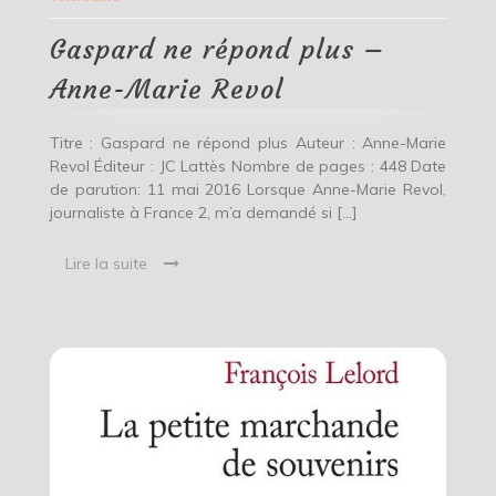
plus
–
Anne-
Gaspard ne répond plus –
Marie
Revol
Anne-Marie Revol
Titre : Gaspard ne répond plus Auteur : Anne-Marie
Revol Éditeur : JC Lattès Nombre de pages : 448 Date
de parution: 11 mai 2016 Lorsque Anne-Marie Revol,
journaliste à France 2, m’a demandé si […]
Lire la suite