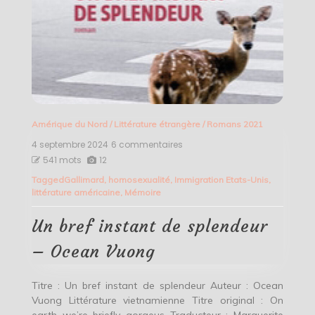
Amérique du Nord
/
Littérature étrangère
/
Romans 2021
4 septembre 2024
6 commentaires
sur
Un
541 mots
12
bref
Tagged
Gallimard
,
homosexualité
,
Immigration Etats-Unis
,
instant
littérature américaine
,
Mémoire
de
splendeur
–
Un bref instant de splendeur
Ocean
Vuong
– Ocean Vuong
Titre : Un bref instant de splendeur Auteur : Ocean
Vuong Littérature vietnamienne Titre original : On
earth we’re briefly gorgeus Traducteur : Marguerite