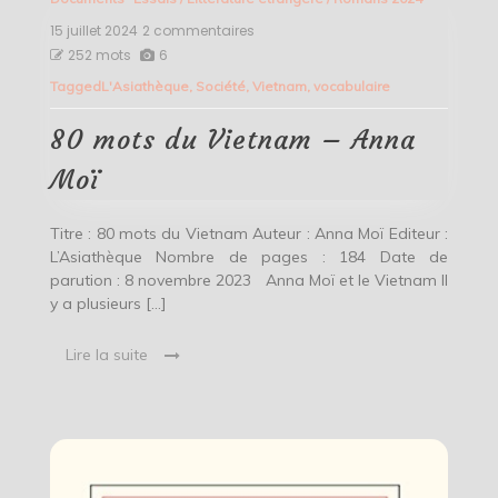
15 juillet 2024
2 commentaires
sur
80
252 mots
6
mots
Tagged
L'Asiathèque
,
Société
,
Vietnam
,
vocabulaire
du
Vietnam
–
80 mots du Vietnam – Anna
Anna
Moï
Moï
Titre : 80 mots du Vietnam Auteur : Anna Moï Editeur :
L’Asiathèque Nombre de pages : 184 Date de
parution : 8 novembre 2023 Anna Moï et le Vietnam Il
y a plusieurs […]
Lire la suite