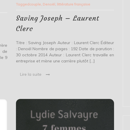
Joseph
Tagged
couple
,
Denoël
,
littérature française
–
Laurent
Clerc
Saving Joseph – Laurent
Clerc
Titre : Saving Joseph Auteur : Laurent Clerc Éditeur
rère
: Denoël Nombre de pages : 192 Date de parution :
e de
30 octobre 2014 Auteur : Laurent Clerc travaille en
le 9
entreprise et mène une carrière plutôt […]
Lire la suite