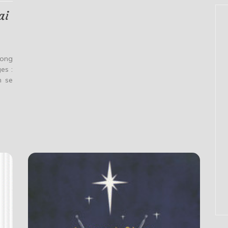
ai
uong
es :
n se