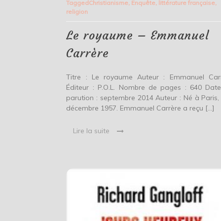
Tagged
Christianisme
,
Enquête
,
littérature française
,
–
religion
Emmanuel
Carrère
Le royaume – Emmanuel
Carrère
Titre : Le royaume Auteur : Emmanuel Car
Éditeur : P.O.L. Nombre de pages : 640 Dat
parution : septembre 2014 Auteur : Né à Paris, 
décembre 1957. Emmanuel Carrère a reçu […]
Lire la suite