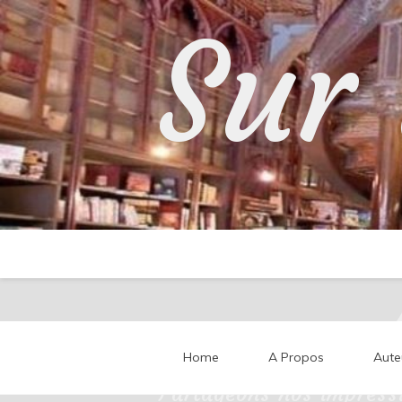
Skip
Sur 
to
content
Home
A Propos
Aute
Partageons nos impressi