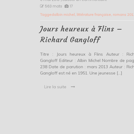
Jours
563 mots
17
heureux
Tagged
albin michel
,
littérature française
,
romans 201
à
Flins
–
Jours heureux à Flins –
Richard
Gangloff
Richard Gangloff
Titre : Jours heureux à Flins Auteur : Ric
Gangloff Editeur : Albin Michel Nombre de pag
238 Date de parution : mars 2013 Auteur : Ric
Gangloff est né en 1951. Une jeunesse […]
Lire la suite