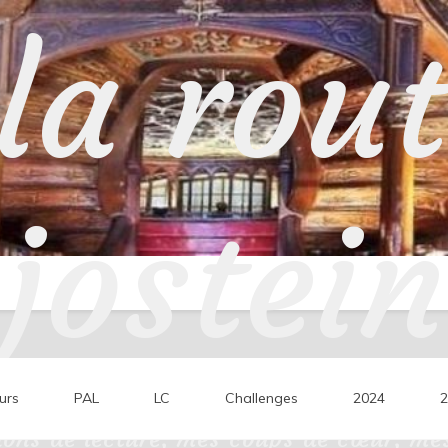
la rou
jostein
urs
PAL
LC
Challenges
2024
2
ons de lecture, mes coups de cœur, mes 