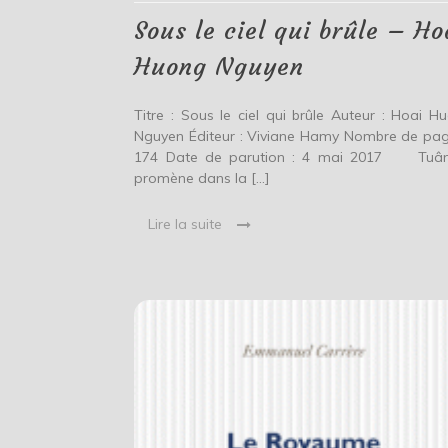
brûle
–
Sous le ciel qui brûle – Ho
Hoai
Huong
Huong Nguyen
Nguyen
Titre : Sous le ciel qui brûle Auteur : Hoai H
Nguyen Éditeur : Viviane Hamy Nombre de pag
174 Date de parution : 4 mai 2017 Tuâ
promène dans la […]
Lire la suite