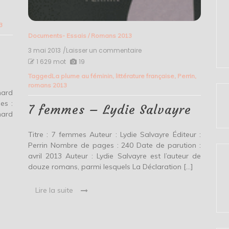
3
Documents- Essais
/
Romans 2013
3 mai 2013
/Laisser un commentaire
on
7
1 629 mot
19
femmes
Tagged
La plume au féminin
,
littérature française
,
Perrin
,
–
romans 2013
Lydie
hard
Salvayre
es :
7 femmes – Lydie Salvayre
hard
Titre : 7 femmes Auteur : Lydie Salvayre Éditeur :
Perrin Nombre de pages : 240 Date de parution :
avril 2013 Auteur : Lydie Salvayre est l’auteur de
douze romans, parmi lesquels La Déclaration […]
Lire la suite