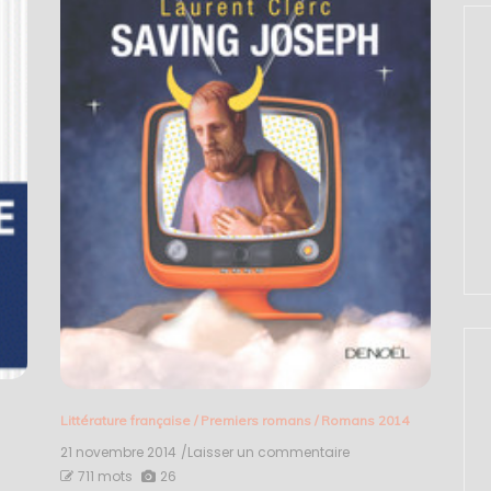
Littérature française
/
Premiers romans
/
Romans 2014
21 novembre 2014
/Laisser un commentaire
on
Saving
711 mots
26