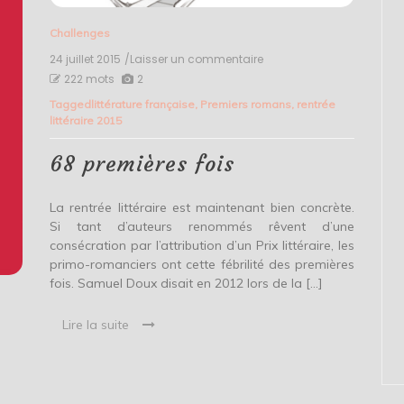
Challenges
24 juillet 2015
/Laisser un commentaire
on
68
222 mots
2
premières
Tagged
littérature française
,
Premiers romans
,
rentrée
fois
littéraire 2015
68 premières fois
La rentrée littéraire est maintenant bien concrète.
Si tant d’auteurs renommés rêvent d’une
consécration par l’attribution d’un Prix littéraire, les
primo-romanciers ont cette fébrilité des premières
fois. Samuel Doux disait en 2012 lors de la […]
Lire la suite