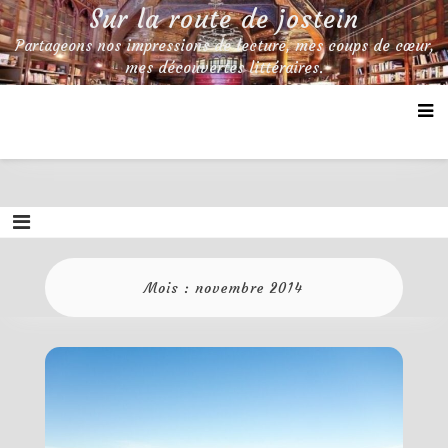
Skip
Sur la route de jostein
to
Partageons nos impressions de lecture, mes coups de cœur,
content
mes découvertes littéraires.
Mois :
novembre 2014