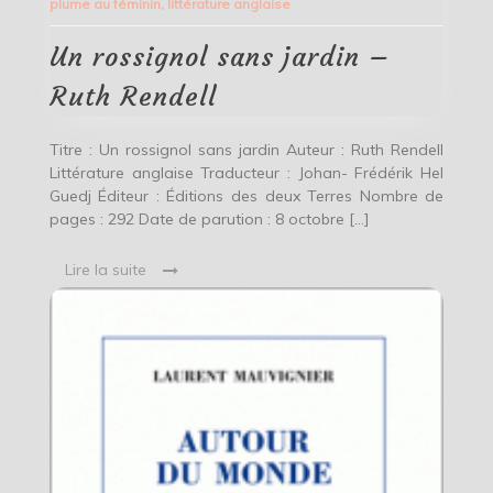
plume au féminin
,
littérature anglaise
jardin
–
Ruth
Un rossignol sans jardin –
Rendell
Ruth Rendell
Titre : Un rossignol sans jardin Auteur : Ruth Rendell
Littérature anglaise Traducteur : Johan- Frédérik Hel
Guedj Éditeur : Éditions des deux Terres Nombre de
pages : 292 Date de parution : 8 octobre […]
Lire la suite