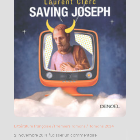
Littérature française
/
Premiers romans
/
Romans 2014
21 novembre 2014
/Laisser un commentaire
on