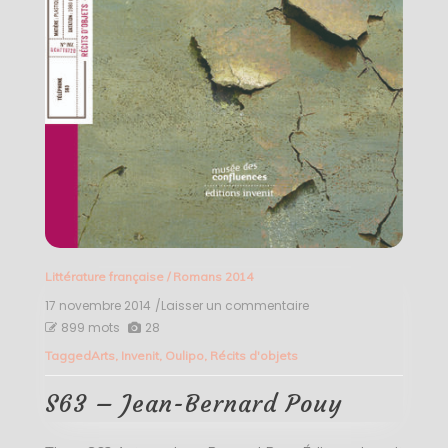
Littérature française
/
Romans 2014
17 novembre 2014
/Laisser un commentaire
on
S63
899 mots
28
–
Tagged
Arts
,
Invenit
,
Oulipo
,
Récits d'objets
Jean-
Bernard
Pouy
S63 – Jean-Bernard Pouy