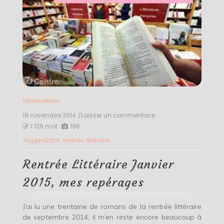
Informations
19 novembre 2014
/Laisser un commentaire
on
Rentrée
1 126 mot
196
Littéraire
Tagged
2015
,
rentrée littéraire
Janvier
2015,
mes
Rentrée Littéraire Janvier
repérages
2015, mes repérages
J’ai lu une trentaine de romans de la rentrée littéraire
de septembre 2014, il m’en reste encore beaucoup à