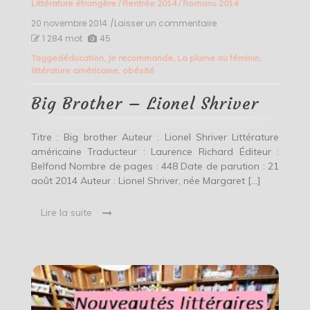
Littérature étrangère
/
Rentrée 2014
/
Romans 2014
20 novembre 2014
/Laisser un commentaire
on
Big
1 284 mot
45
Brother
Tagged
éducation
,
Je recommande
,
La plume au féminin
,
–
littérature américaine
,
obésité
Lionel
Shriver
Big Brother – Lionel Shriver
Titre : Big brother Auteur : Lionel Shriver Littérature
américaine Traducteur : Laurence Richard Éditeur :
Belfond Nombre de pages : 448 Date de parution : 21
août 2014 Auteur : Lionel Shriver, née Margaret […]
Lire la suite