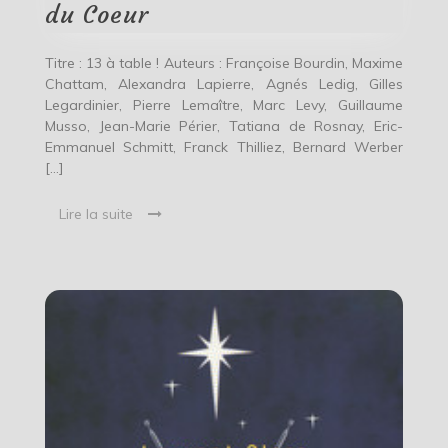
Restos
du Coeur
du
Coeur
Titre : 13 à table ! Auteurs : Françoise Bourdin, Maxime
Chattam, Alexandra Lapierre, Agnés Ledig, Gilles
Legardinier, Pierre Lemaître, Marc Levy, Guillaume
Musso, Jean-Marie Périer, Tatiana de Rosnay, Eric-
Emmanuel Schmitt, Franck Thilliez, Bernard Werber
[…]
Lire la suite