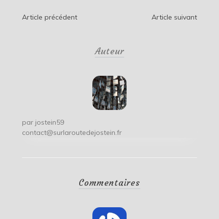
Navigation
Article précédent
Article suivant
de
Auteur
l’article
par
jostein59
contact@surlaroutedejostein.fr
Commentaires