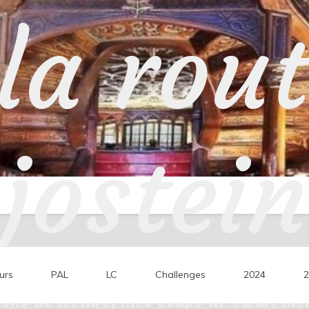
la rou
jostein
urs
PAL
LC
Challenges
2024
2
ons de lecture, mes coups de cœur, mes 