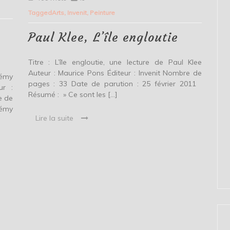
Klee,
Tagged
Arts
,
Invenit
,
Peinture
L’île
engloutie
Paul Klee, L’île engloutie
Titre : L’île engloutie, une lecture de Paul Klee
Auteur : Maurice Pons Éditeur : Invenit Nombre de
Rémy
pages : 33 Date de parution : 25 février 2011
ur :
Résumé : » Ce sont les […]
e de
Rémy
Lire la suite