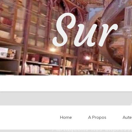
Skip
Sur 
to
content
Home
A Propos
Aute
Partageons nos impressi