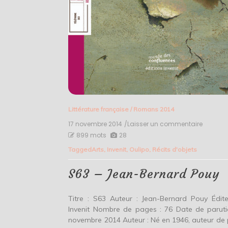
Littérature française
/
Romans 2014
17 novembre 2014
/Laisser un commentaire
on
S63
899 mots
28
–
Tagged
Arts
,
Invenit
,
Oulipo
,
Récits d'objets
Jean-
Bernard
Pouy
S63 – Jean-Bernard Pouy
Titre : S63 Auteur : Jean-Bernard Pouy Édite
Invenit Nombre de pages : 76 Date de paruti
novembre 2014 Auteur : Né en 1946, auteur de 