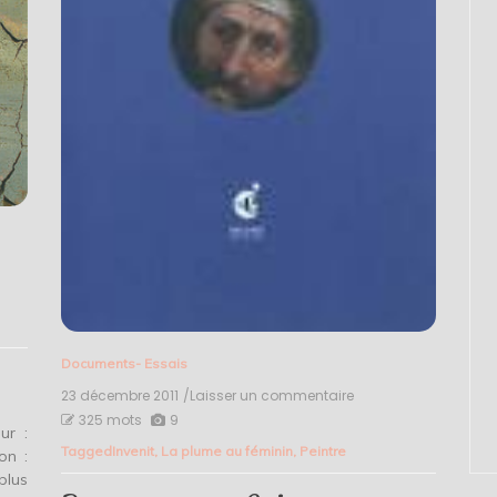
Documents- Essais
23 décembre 2011
/Laisser un commentaire
on
Paysage
325 mots
9
ur :
avec
Tagged
Invenit
,
La plume au féminin
,
Peintre
on :
Saint-
Christophe
plus
–