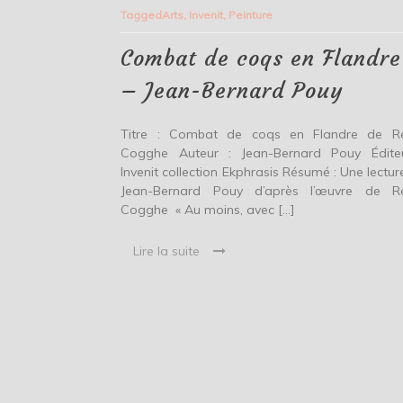
de
Tagged
Arts
,
Invenit
,
Peinture
coqs
en
Flandre
Combat de coqs en Flandre
–
Jean-
– Jean-Bernard Pouy
Bernard
Pouy
Titre : Combat de coqs en Flandre de 
Cogghe Auteur : Jean-Bernard Pouy Édite
Invenit collection Ekphrasis Résumé : Une lectur
Jean-Bernard Pouy d’après l’œuvre de 
Cogghe « Au moins, avec […]
Lire la suite