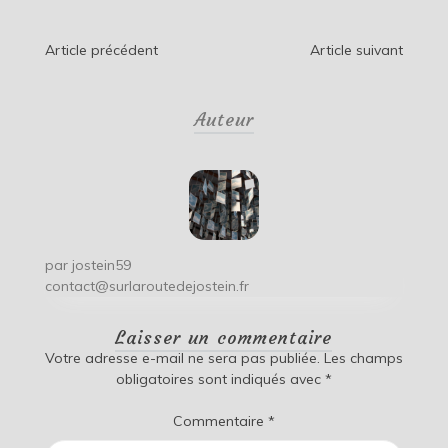
Navigation
Article précédent
Article suivant
de
Auteur
l’article
par
jostein59
contact@surlaroutedejostein.fr
Laisser un commentaire
Votre adresse e-mail ne sera pas publiée.
Les champs
obligatoires sont indiqués avec
*
Commentaire
*