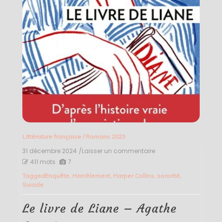
Littérature française
/
Romans 2023
31 décembre 2024
/Laisser un commentaire
on
Le
411 mots
7
livre
Tagged
Enquête
,
Harcèlement
,
Harper Collins
,
sororité
,
de
Suicide
Liane
–
Agathe
Le livre de Liane – Agathe
Lemaitre