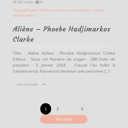
Aliène
581 mots
8
–
Tagged
Chasse
,
Editions du Sous-sol
,
Enquête
,
monde
Phoebe
animal
,
peur
Hadjimarkos
Clarke
Aliène – Phoebe Hadjimarkos
Clarke
Titre : Aliène Auteur : Phoebe Hadjimarkos Clarke
Editeur : Sous sol Nombre de pages : 288 Date de
parution : 5 janvier 2024 Fauvel Feu follet à
l’adolescence, Fauvel est devenue une personne […]
Lire la suite
Pagination
1
2
…
5
des
Prochain