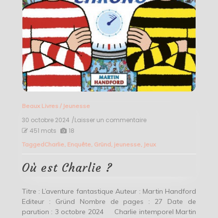
Beaux Livres
/
Jeunesse
30 octobre 2024
/Laisser un commentaire
on
Où
451 mots
18
est
Tagged
Charlie
,
Enquête
,
Gründ
,
jeunesse
,
Jeux
Charlie
?
Où est Charlie ?
Titre : L’aventure fantastique Auteur : Martin Handford
Editeur : Gründ Nombre de pages : 27 Date de
parution : 3 octobre 2024 Charlie intemporel Martin