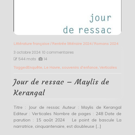
Littérature française
/
Rentrée littéraire 2024
/
Romans 2024
3 octobre 2024
10 commentaires
sur
Jour
544 mots
14
de
Tagged
Enquête
,
Le Havre
,
souvenirs d'enfance
,
Verticales
ressac
–
Maylis
Jour de ressac – Maylis de
de
Kerangal
Kerangal
Titre : Jour de ressac Auteur : Maylis de Kerangal
Editeur : Verticales Nombre de pages : 248 Date de
parution : 15 août 2024 Le point de bascule La
narratrice, cinquantenaire, est doubleuse […]