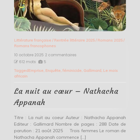
Littérature française
/
Rentrée littéraire 2025
/
Romans 2025
/
Romans francophones
10 octobre 2025
2 commentaires
sur
La
612 mots
5
nuit
Tagged
Emprise
,
Enquête
,
féminicide
,
Gallimard
,
Le mois
au
africain
cœur
–
Nathacha
La nuit au cœur – Nathacha
Appanah
Appanah
Titre : La nuit au coeur Auteur : Nathacha Appanah
Editeur : Gallimard Nombre de pages : 288 Date de
parution : 21 août 2025 Trois femmes Le roman de
Nathacha Appanah commence […]