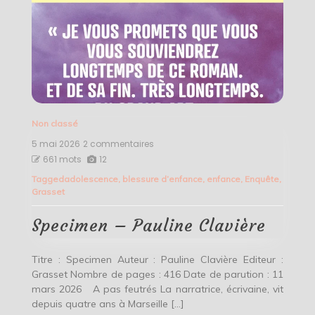
Non classé
5 mai 2026
2 commentaires
sur
Specimen
661 mots
12
–
Tagged
adolescence
,
blessure d’enfance
,
enfance
,
Enquête
,
Pauline
Grasset
Clavière
Specimen – Pauline Clavière
Titre : Specimen Auteur : Pauline Clavière Editeur :
Grasset Nombre de pages : 416 Date de parution : 11
mars 2026 A pas feutrés La narratrice, écrivaine, vit
depuis quatre ans à Marseille […]