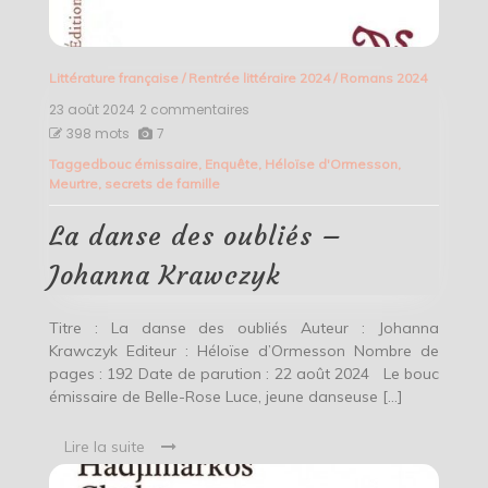
Littérature française
/
Rentrée littéraire 2024
/
Romans 2024
23 août 2024
2 commentaires
sur
La
398 mots
7
danse
Tagged
bouc émissaire
,
Enquête
,
Héloïse d'Ormesson
,
des
Meurtre
,
secrets de famille
oubliés
–
Johanna
La danse des oubliés –
Krawczyk
Johanna Krawczyk
Titre : La danse des oubliés Auteur : Johanna
Krawczyk Editeur : Héloïse d’Ormesson Nombre de
pages : 192 Date de parution : 22 août 2024 Le bouc
émissaire de Belle-Rose Luce, jeune danseuse […]
Lire la suite