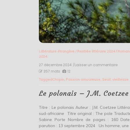
Littérature étrangère
/
Rentrée littéraire 2024
/
Roman
2024
27 décembre 2024
/Laisser un commentaire
on
Le
357 mots
12
polona
Tagged
Chopin
,
Passion amoureuse
,
Seuil
,
vieillesse
–
J.M.
Coetze
Le polonais – J.M. Coetzee
Titre : Le polonais Auteur : J.M. Coetzee Littéra
sud-africaine Titre original : The pole Traducte
Sabine Porte Nombre de pages : 160 Dat
parution : 13 septembre 2024 Un homme, une 