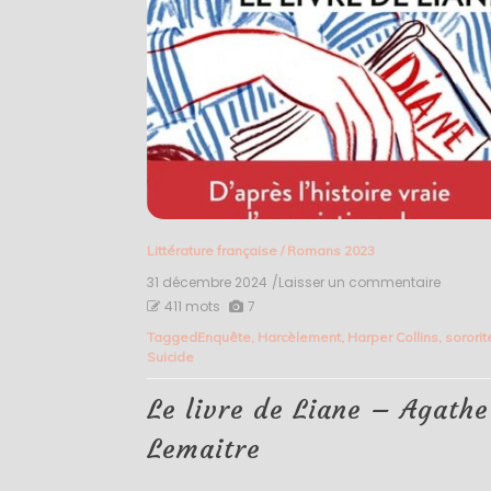
Littérature française
/
Romans 2023
31 décembre 2024
/Laisser un commentaire
on
Le
411 mots
7
livre
Tagged
Enquête
,
Harcèlement
,
Harper Collins
,
sororit
de
Suicide
Liane
–
Agathe
Le livre de Liane – Agathe
Lemaitr
Lemaitre