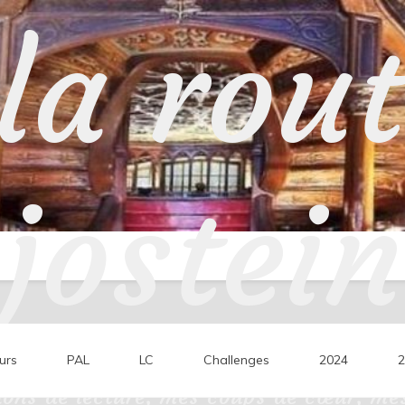
la rou
jostein
urs
PAL
LC
Challenges
2024
2
ons de lecture, mes coups de cœur, mes 