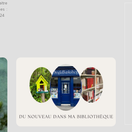
itre
es :
2024