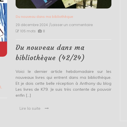
Du nouveau dans ma bibliothèque
29 décembre 2024
/Laisser un commentaire
on
Du
105 mots
8
nouveau
dans
ma
Du nouveau dans ma
bibliothèque
(42/24)
bibliothèque (42/24)
Voici le dernier article hebdomadaire sur les
nouveaux livres qui entrent dans ma bibliothèque.
Et je dois cette belle réception à Anthony du blog
é
,
Les livres de K79. Je suis très contente de pouvoir
enfin […]
Lire la suite
e