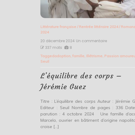
Littérature française
/
Rentrée littéraire 2024
/
Roman
2024
20 décembre 2024
Un commentaire
sur
L’équilibre
337 mots
8
des
Tagged
adoption
,
famille
,
Illétrisme
,
Passion amoure
corps
Seuil
–
Jérémie
Guez
L’équilibre des corps –
Jérémie Guez
Titre : L’équilibre des corps Auteur : Jérémie 
Editeur : Seuil Nombre de pages : 336 Dat
parution : 4 octobre 2024 Une famille d’acc
Marcelo, ouvrier en bâtiment d’origine napolita
croise […]