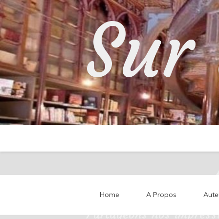
Skip
Sur 
to
content
Home
A Propos
Aute
Partageons nos impressi