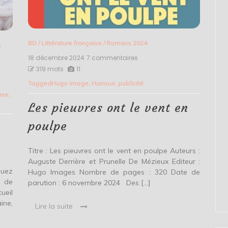
BD
/
Littérature française
/
Romans 2024
s
18 décembre 2024
7 commentaires
sur
Les
319 mots
11
pieuvres
Tagged
Hugo Image
,
Humour
,
publicité
ont
le
use
,
vent
Les pieuvres ont le vent en
en
poulpe
poulpe
Titre : Les pieuvres ont le vent en poulpe Auteurs :
Auguste Derrière et Prunelle De Mézieux Editeur :
Guez
Hugo Images Nombre de pages : 320 Date de
e de
parution : 6 novembre 2024 Des […]
ueil
ine,
Lire la suite