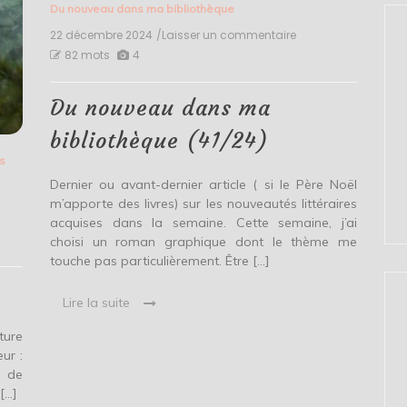
Du nouveau dans ma bibliothèque
22 décembre 2024
/Laisser un commentaire
on
Du
82 mots
4
nouveau
dans
ma
Du nouveau dans ma
bibliothèque
(41/24)
bibliothèque (41/24)
s
Dernier ou avant-dernier article ( si le Père Noël
m’apporte des livres) sur les nouveautés littéraires
acquises dans la semaine. Cette semaine, j’ai
is
choisi un roman graphique dont le thème me
touche pas particulièrement. Être […]
e
Lire la suite
ture
ur :
e de
[…]