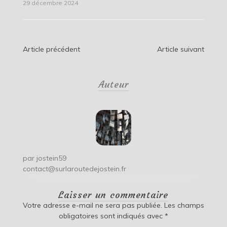
29 décembre 2024
Navigation
Article précédent
Article suivant
de
Auteur
l’article
par
jostein59
contact@surlaroutedejostein.fr
Laisser un commentaire
Votre adresse e-mail ne sera pas publiée.
Les champs
obligatoires sont indiqués avec
*