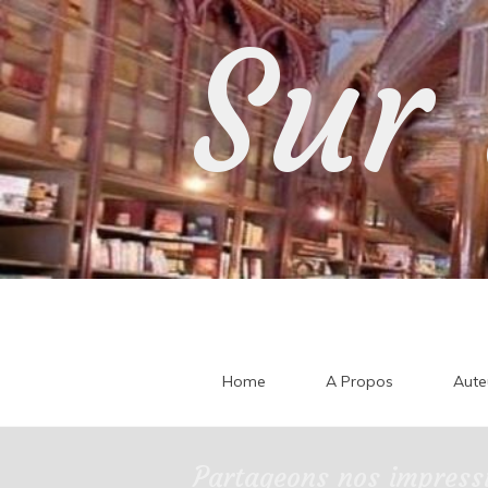
Skip
Sur 
to
content
Home
A Propos
Aute
Partageons nos impressi