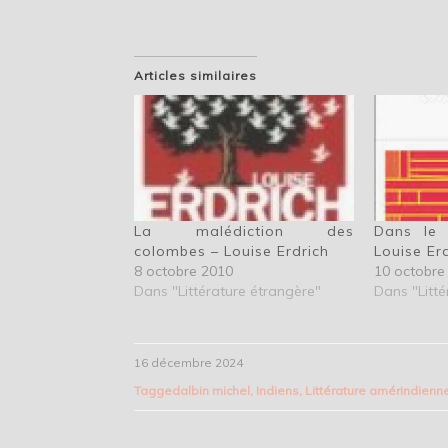
Articles similaires
La malédiction des
Dans le 
colombes – Louise Erdrich
Louise Er
8 octobre 2010
10 octobre
Dans "Littérature étrangère"
Dans "Litté
16 décembre 2024
Tagged
albin michel
,
Indiens
,
Littérature amérindienn