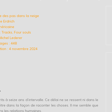
e des pas dans la neige
se Erdrich
méricaine
 : Tracks, Four souls
Michel Lederer
ages : 448
tion : 4 novembre 2024
s
rits à seize ans d’intervalle. Ce délai ne se ressent ni dans le
-être dans la façon de raconter les choses. Il me semble que
s les relations humaines.