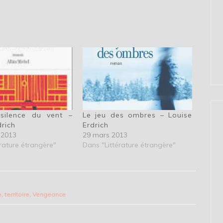
silence du vent –
Le jeu des ombres – Louise
drich
Erdrich
 2013
29 mars 2013
rature étrangère"
Dans "Littérature étrangère"
e
,
territoire
,
Vengeance