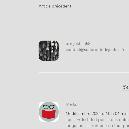
Navigation
Article précédent
de
l’article
par
jostein59
contact@surlaroutedejostein.fr
Co
Sacha
16 décembre 2024 à 10 h 04 min
Louis Erdrich fait partie des autr
longueurs, ce roman-ci a tout po