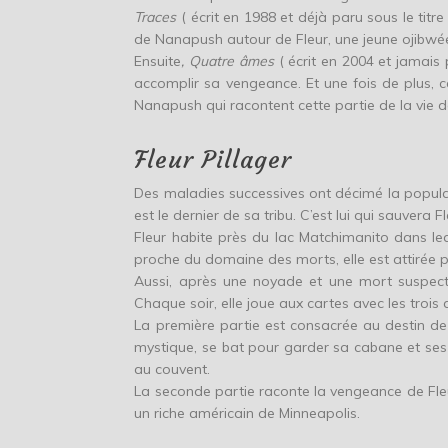
Traces
( écrit en 1988 et déjà paru sous le titr
de Nanapush autour de Fleur, une jeune ojibwée
Ensuite
, Quatre âmes
( écrit en 2004 et jamais 
accomplir sa vengeance. Et une fois de plus, c
Nanapush qui racontent cette partie de la vie de
Fleur Pillager
Des maladies successives ont décimé la popula
est le dernier de sa tribu. C’est lui qui sauvera F
Fleur habite près du lac Matchimanito dans lequel
proche du domaine des morts, elle est attirée 
Aussi, après une noyade et une mort suspecte,
Chaque soir, elle joue aux cartes avec les trois
La première partie est consacrée au destin de 
mystique, se bat pour garder sa cabane et ses t
au couvent.
La seconde partie raconte la vengeance de Fleur
un riche américain de Minneapolis.