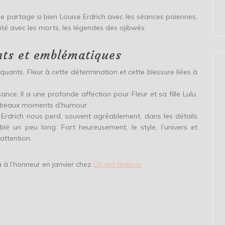
que partage si bien Louise Erdrich avec les séances païennes,
ité avec les morts, les légendes des ojibwés.
nts et emblématiques
nts. Fleur à cette détermination et cette blessure liées à
nce. Il a une profonde affection pour Fleur et sa fille Lulu.
de beaux moments d’humour.
 Erdrich nous perd, souvent agréablement, dans les détails
é un peu long. Fort heureusement, le style, l’univers et
attention.
ra à l’honneur en janvier chez
Lili des Bellons