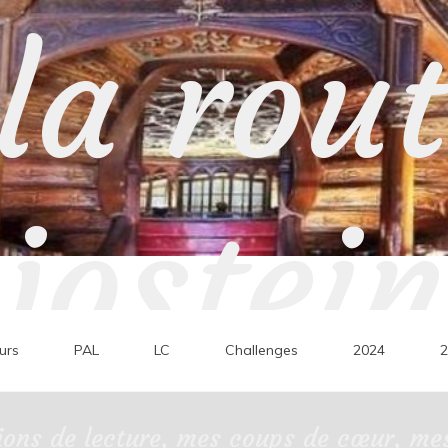
la rou
jostein
urs
PAL
LC
Challenges
2024
2
ons de lecture, mes coups de cœur, mes 