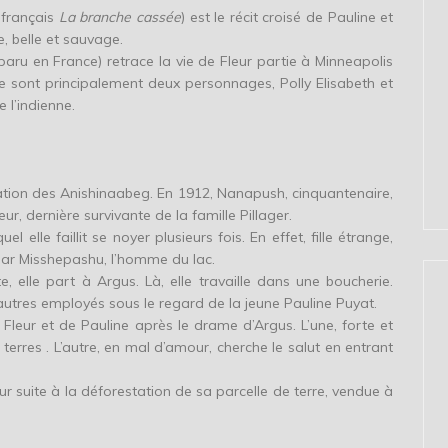
e français
La branche cassée
) est le récit croisé de Pauline et
, belle et sauvage.
paru en France) retrace la vie de Fleur partie à Minneapolis
e sont principalement deux personnages, Polly Elisabeth et
 l’indienne.
tion des Anishinaabeg. En 1912, Nanapush, cinquantenaire,
leur, dernière survivante de la famille Pillager.
 elle faillit se noyer plusieurs fois. En effet, fille étrange,
par Misshepashu, l’homme du lac.
 elle part à Argus. Là, elle travaille dans une boucherie.
 autres employés sous le regard de la jeune Pauline Puyat.
Fleur et de Pauline après le drame d’Argus. L’une, forte et
erres . L’autre, en mal d’amour, cherche le salut en entrant
 suite à la déforestation de sa parcelle de terre, vendue à