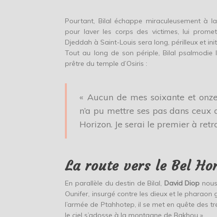
Pourtant, Bilal échappe miraculeusement à la
pour laver les corps des victimes, lui prom
Djeddah à Saint-Louis sera long, périlleux et init
Tout au long de son périple, Bilal psalmodie l
prêtre du temple d’Osiris :
« Aucun de mes soixante et onze
n’a pu mettre ses pas dans ceux 
Horizon. Je serai le premier à retro
La route vers le Bel Ho
En parallèle du destin de Bilal,
David Diop
nous 
Ounifer, insurgé contre les dieux et le pharaon g
l’armée de Ptahhotep, il se met en quête des tré
le ciel s’adosse à la montagne de Bakhou ».