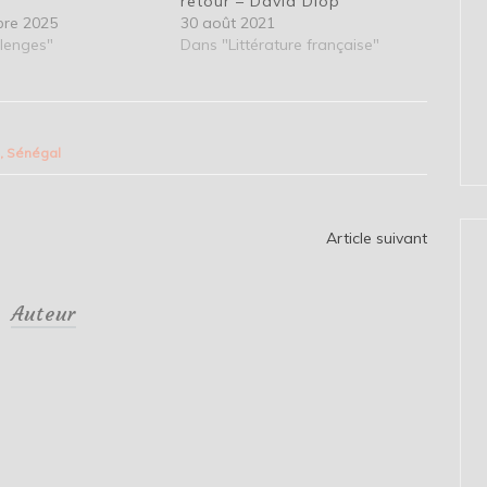
retour – David Diop
bre 2025
30 août 2021
lenges"
Dans "Littérature française"
s
,
Sénégal
Article suivant
Auteur