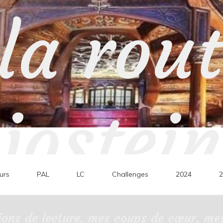
la rou
jostein
urs
PAL
LC
Challenges
2024
2
ons de lecture, mes coups de cœur, mes 