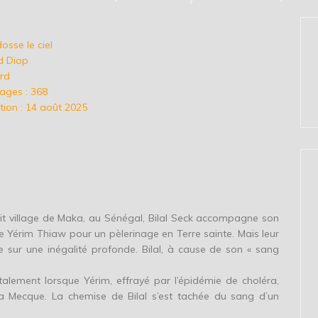
dosse le ciel
d Diop
ard
ages : 368
tion : 14 août 2025
tit village de Maka, au Sénégal, Bilal Seck accompagne son
e Yérim Thiaw pour un pèlerinage en Terre sainte. Mais leur
e sur une inégalité profonde. Bilal, à cause de son « sang
utalement lorsque Yérim, effrayé par l’épidémie de choléra,
 Mecque. La chemise de Bilal s’est tachée du sang d’un