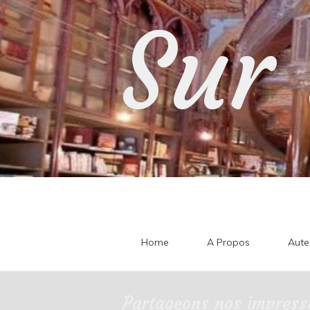
Skip
Sur 
to
content
Home
A Propos
Aute
Partageons nos impressi